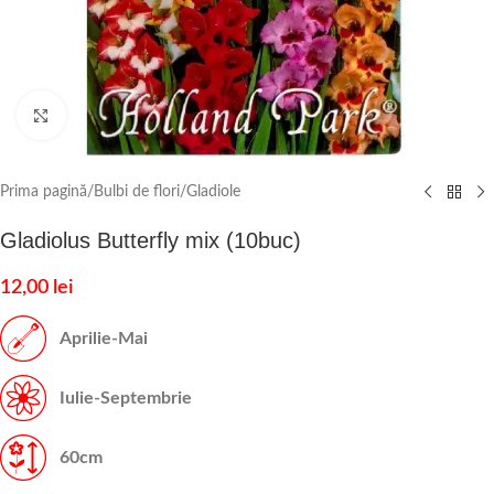
Click to enlarge
Prima pagină
/
Bulbi de flori
/
Gladiole
Gladiolus Butterfly mix (10buc)
12,00
lei
Aprilie-Mai
Iulie-Septembrie
60cm