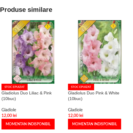
Produse similare
STOC EPUIZAT
STOC EPUIZAT
Gladiolus Duo Liliac & Pink
Gladiolus Duo Pink & White
(10buc)
(10buc)
Gladiole
Gladiole
12,00
lei
12,00
lei
MOMENTAN INDISPONIBIL
MOMENTAN INDISPONIBIL