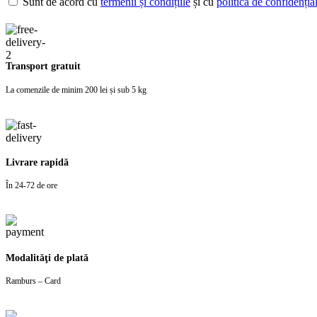
Sunt de acord cu
termenii și condițiile
și cu
politica de confidențial
Transport gratuit
La comenzile de minim 200 lei și sub 5 kg
Livrare rapidă
În 24-72 de ore
Modalităţi de plată
Ramburs – Card