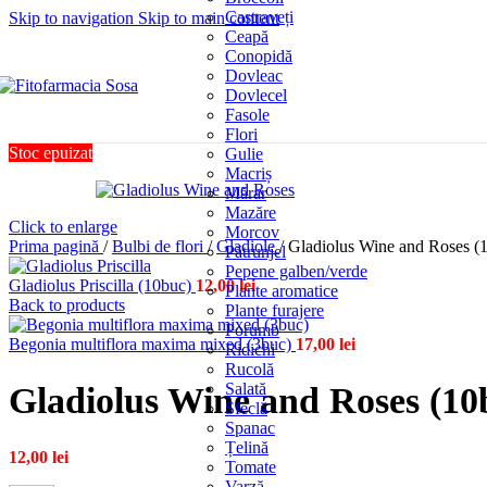
Castraveți
Skip to navigation
Skip to main content
Ceapă
Conopidă
Dovleac
Dovlecel
Fasole
Flori
Stoc epuizat
Gulie
Macriș
Mărar
Mazăre
Click to enlarge
Morcov
Prima pagină
/
Bulbi de flori
/
Gladiole
/
Gladiolus Wine and Roses (
Pătrunjel
Pepene galben/verde
Gladiolus Priscilla (10buc)
12,00
lei
Plante aromatice
Back to products
Plante furajere
Porumb
Begonia multiflora maxima mixed (3buc)
17,00
lei
Ridichi
Rucolă
Salată
Gladiolus Wine and Roses (10
Sfeclă
Spanac
Țelină
12,00
lei
Tomate
Varză