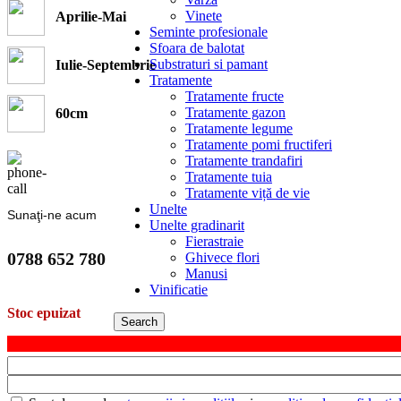
Vinete
Aprilie-Mai
Seminte profesionale
Sfoara de balotat
Substraturi si pamant
Iulie-Septembrie
Tratamente
Tratamente fructe
Tratamente gazon
60cm
Tratamente legume
Tratamente pomi fructiferi
Tratamente trandafiri
Tratamente tuia
Tratamente viță de vie
Unelte
Sunaţi-ne acum
Unelte gradinarit
Fierastraie
0788 652 780
Ghivece flori
Manusi
Vinificatie
Stoc epuizat
Search