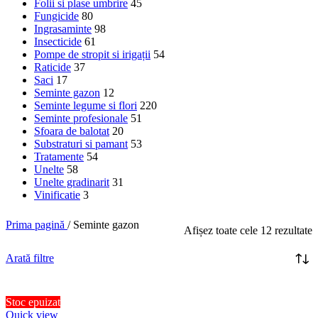
Folii si plase umbrire
45
Fungicide
80
Ingrasaminte
98
Insecticide
61
Pompe de stropit si irigații
54
Raticide
37
Saci
17
Seminte gazon
12
Seminte legume si flori
220
Seminte profesionale
51
Sfoara de balotat
20
Substraturi si pamant
53
Tratamente
54
Unelte
58
Unelte gradinarit
31
Vinificatie
3
Prima pagină
/
Seminte gazon
Afișez toate cele 12 rezultate
Arată filtre
Stoc epuizat
Quick view