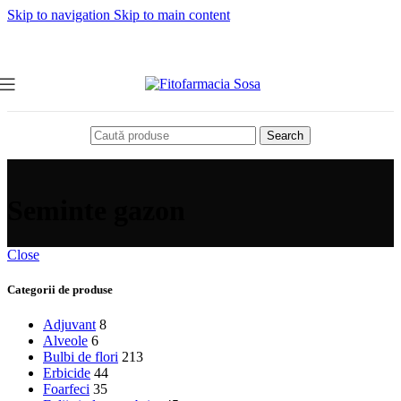
Skip to navigation
Skip to main content
Search
Seminte gazon
Close
Categorii de produse
Adjuvant
8
Alveole
6
Bulbi de flori
213
Erbicide
44
Foarfeci
35