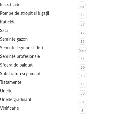
Insecticide
61
Pompe de stropit si irigații
54
Raticide
37
Saci
17
Seminte gazon
12
Seminte legume si flori
220
Seminte profesionale
51
Sfoara de balotat
20
Substraturi si pamant
53
Tratamente
54
Unelte
58
Unelte gradinarit
31
Vinificatie
3