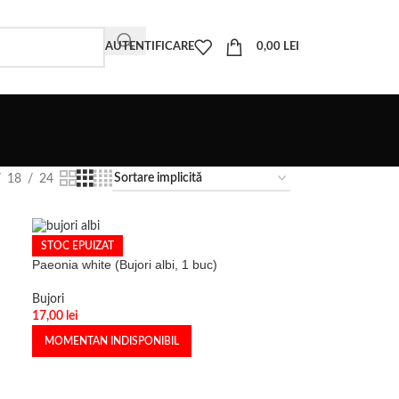
AUTENTIFICARE
0,00
LEI
18
24
STOC EPUIZAT
Paeonia white (Bujori albi, 1 buc)
Bujori
17,00
lei
MOMENTAN INDISPONIBIL