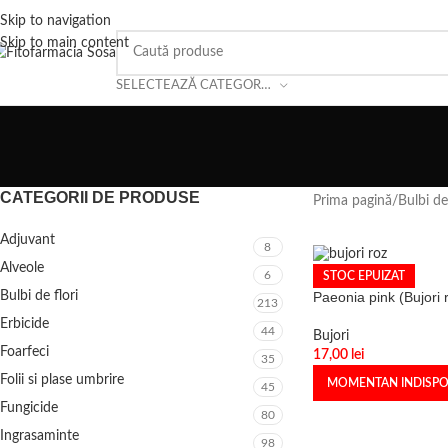
Skip to navigation
Skip to main content
SELECTEAZĂ CATEGORIA
CATEGORII DE PRODUSE
Prima pagină
/
Bulbi de
Adjuvant
8
Alveole
6
STOC EPUIZAT
Bulbi de flori
Paeonia pink (Bujori 
213
Erbicide
44
Bujori
Foarfeci
17,00
lei
35
Folii si plase umbrire
MOMENTAN INDISPO
45
Fungicide
80
Ingrasaminte
98