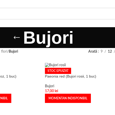
Bujori
 flori
/
Bujori
Arată
9
12
STOC EPUIZAT
roz, 1 buc)
Paeonia red (Bujori rosii, 1 buc)
Bujori
17,00
lei
NIBIL
MOMENTAN INDISPONIBIL