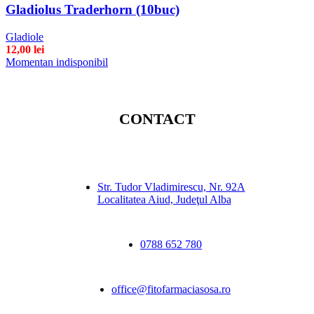
Gladiolus Traderhorn (10buc)
Gladiole
12,00
lei
Momentan indisponibil
CONTACT
Str. Tudor Vladimirescu, Nr. 92A
Localitatea Aiud, Judeţul Alba
0788 652 780
office@fitofarmaciasosa.ro