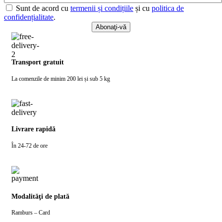
Sunt de acord cu
termenii și condițiile
și cu
politica de
confidențialitate
.
Transport gratuit
La comenzile de minim 200 lei și sub 5 kg
Livrare rapidă
În 24-72 de ore
Modalităţi de plată
Ramburs – Card