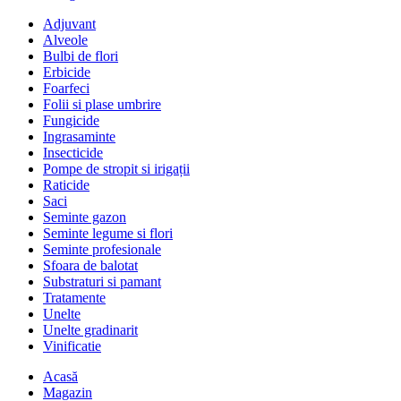
Adjuvant
Alveole
Bulbi de flori
Erbicide
Foarfeci
Folii si plase umbrire
Fungicide
Ingrasaminte
Insecticide
Pompe de stropit si irigații
Raticide
Saci
Seminte gazon
Seminte legume si flori
Seminte profesionale
Sfoara de balotat
Substraturi si pamant
Tratamente
Unelte
Unelte gradinarit
Vinificatie
Acasă
Magazin