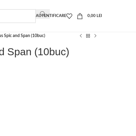
AUTENTIFICARE
0,00
LEI
us Spic and Span (10buc)
nd Span (10buc)