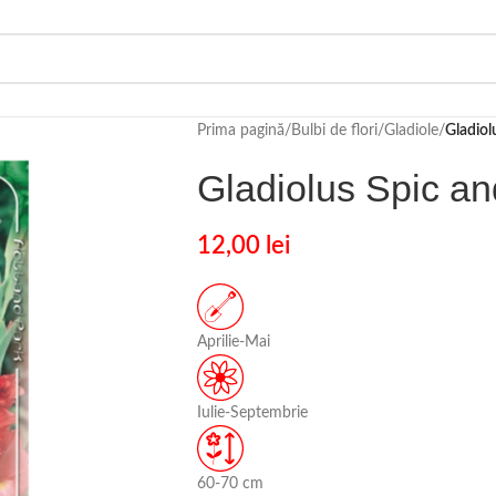
Prima pagină
/
Bulbi de flori
/
Gladiole
/
Gladiol
Gladiolus Spic a
12,00
lei
Aprilie-Mai
Iulie-Septembrie
60-70 cm