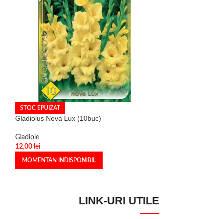
STOC EPUIZAT
STOC EPUIZAT
Gladiolus Nova Lux (10buc)
Gladiolus Oscar 
Gladiole
Gladiole
12,00
lei
12,00
lei
MOMENTAN INDISPONIBIL
MOMENTAN INDI
LINK-URI UTILE