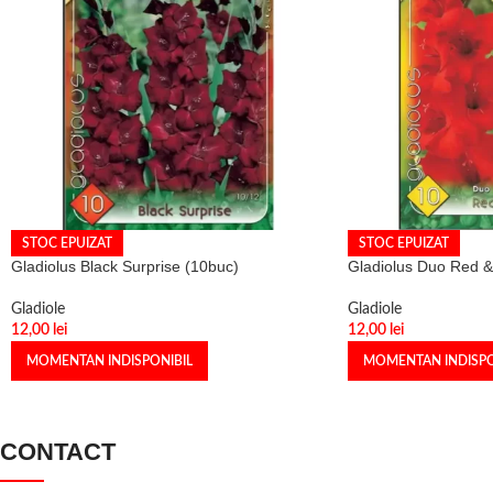
STOC EPUIZAT
STOC EPUIZAT
Gladiolus Black Surprise (10buc)
Gladiolus Duo Red &
Gladiole
Gladiole
12,00
lei
12,00
lei
MOMENTAN INDISPONIBIL
MOMENTAN INDISPO
CONTACT