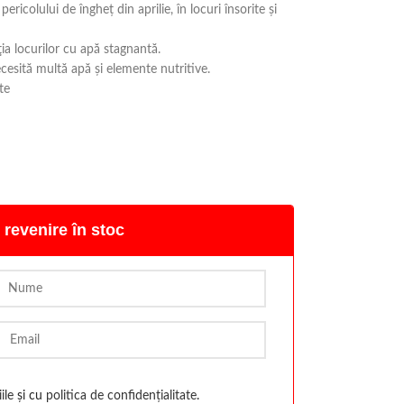
ericolului de îngheţ din aprilie, în locuri însorite şi
ia locurilor cu apă stagnantă.
cesită multă apă şi elemente nutritive.
te
 revenire în stoc
ile
și cu
politica de confidențialitate
.