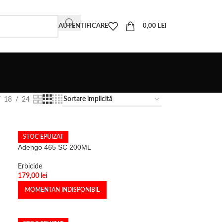
AUTENTIFICARE
0,00
LEI
18
24
STOC EPUIZAT
Adengo 465 SC 200ML
Erbicide
179,00
lei
MOMENTAN INDISPONIBIL