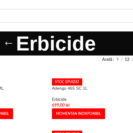
Erbicide
Arată
9
12
STOC EPUIZAT
ML
Adengo 465 SC 1L
Erbicide
699,00
lei
NIBIL
MOMENTAN INDISPONIBIL