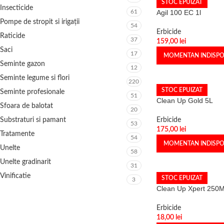
STOC EPUIZAT
Insecticide
61
Agil 100 EC 1l
Pompe de stropit si irigații
54
Erbicide
Raticide
37
159,00
lei
Saci
17
MOMENTAN INDISPO
Seminte gazon
12
Seminte legume si flori
220
STOC EPUIZAT
Seminte profesionale
51
Clean Up Gold 5L
Sfoara de balotat
20
Substraturi si pamant
Erbicide
53
175,00
lei
Tratamente
54
MOMENTAN INDISPO
Unelte
58
Unelte gradinarit
31
Vinificatie
STOC EPUIZAT
3
Clean Up Xpert 250
Erbicide
18,00
lei