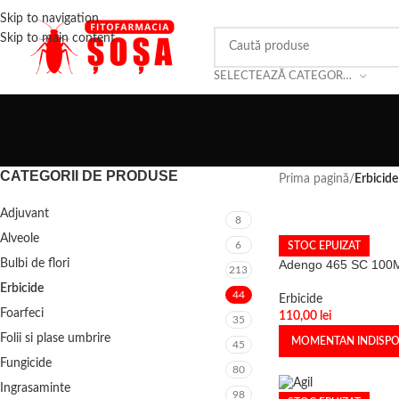
Skip to navigation
Skip to main content
SELECTEAZĂ CATEGORIA
CATEGORII DE PRODUSE
Prima pagină
/
Erbicide
Adjuvant
8
Alveole
6
STOC EPUIZAT
Bulbi de flori
Adengo 465 SC 100
213
Erbicide
44
Erbicide
Foarfeci
110,00
lei
35
Folii si plase umbrire
MOMENTAN INDISPO
45
Fungicide
80
Ingrasaminte
98