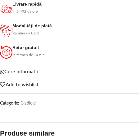
Livrare rapidă
În 24-72 de ore
Modalităţi de plată
Ramburs – Card
Retur gratuit
În termen de 14 zile
Cere informatii
Add to wishlist
Categorie:
Gladiole
Produse similare