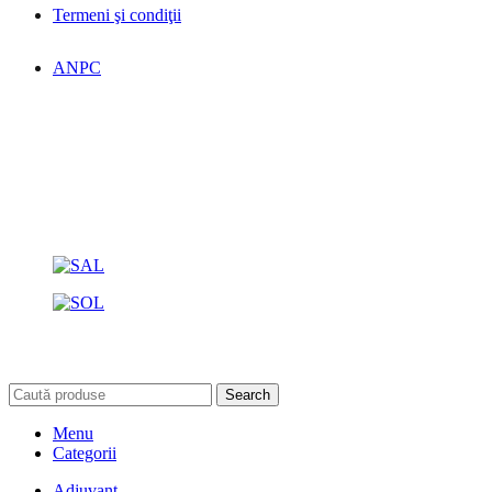
Termeni şi condiţii
ANPC
Search
Menu
Categorii
Adjuvant