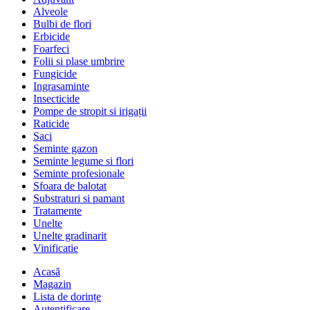
Alveole
Bulbi de flori
Erbicide
Foarfeci
Folii si plase umbrire
Fungicide
Ingrasaminte
Insecticide
Pompe de stropit si irigații
Raticide
Saci
Seminte gazon
Seminte legume si flori
Seminte profesionale
Sfoara de balotat
Substraturi si pamant
Tratamente
Unelte
Unelte gradinarit
Vinificatie
Acasă
Magazin
Lista de dorințe
Autentificare