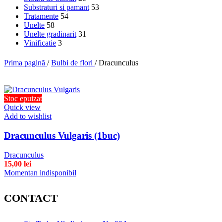
Substraturi si pamant
53
Tratamente
54
Unelte
58
Unelte gradinarit
31
Vinificatie
3
Prima pagină
/
Bulbi de flori
/
Dracunculus
Stoc epuizat
Quick view
Add to wishlist
Dracunculus Vulgaris (1buc)
Dracunculus
15,00
lei
Momentan indisponibil
CONTACT