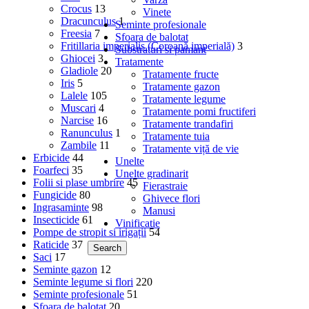
Crocus
13
Vinete
Dracunculus
1
Seminte profesionale
Freesia
7
Sfoara de balotat
Fritillaria imperialis (Coroană imperială)
3
Substraturi si pamant
Ghiocei
3
Tratamente
Gladiole
20
Tratamente fructe
Iris
5
Tratamente gazon
Lalele
105
Tratamente legume
Muscari
4
Tratamente pomi fructiferi
Narcise
16
Tratamente trandafiri
Ranunculus
1
Tratamente tuia
Zambile
11
Tratamente viță de vie
Erbicide
44
Unelte
Foarfeci
35
Unelte gradinarit
Folii si plase umbrire
45
Fierastraie
Fungicide
80
Ghivece flori
Ingrasaminte
98
Manusi
Insecticide
61
Vinificatie
Pompe de stropit si irigații
54
Raticide
37
Search
Saci
17
Seminte gazon
12
Seminte legume si flori
220
Seminte profesionale
51
Sfoara de balotat
20