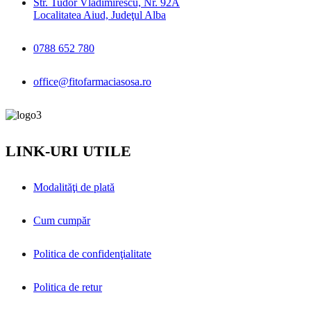
Str. Tudor Vladimirescu, Nr. 92A
Localitatea Aiud, Judeţul Alba
0788 652 780
office@fitofarmaciasosa.ro
LINK-URI UTILE
Modalităţi de plată
Cum cumpăr
Politica de confidenţialitate
Politica de retur