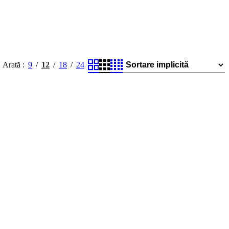
Arată
9
12
18
24