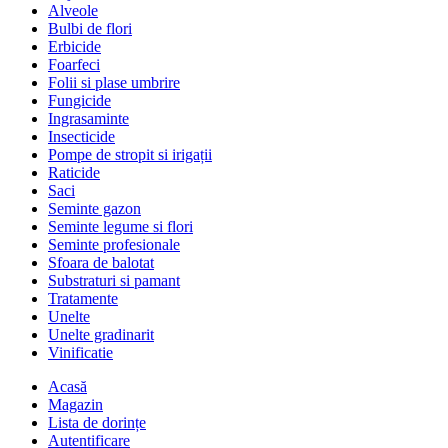
Alveole
Bulbi de flori
Erbicide
Foarfeci
Folii si plase umbrire
Fungicide
Ingrasaminte
Insecticide
Pompe de stropit si irigații
Raticide
Saci
Seminte gazon
Seminte legume si flori
Seminte profesionale
Sfoara de balotat
Substraturi si pamant
Tratamente
Unelte
Unelte gradinarit
Vinificatie
Acasă
Magazin
Lista de dorințe
Autentificare