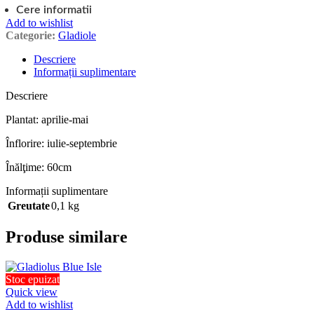
Cere informatii
Add to wishlist
Categorie:
Gladiole
Descriere
Informații suplimentare
Descriere
Plantat: aprilie-mai
Înflorire: iulie-septembrie
Înălţime: 60cm
Informații suplimentare
Greutate
0,1 kg
Produse similare
Stoc epuizat
Quick view
Add to wishlist