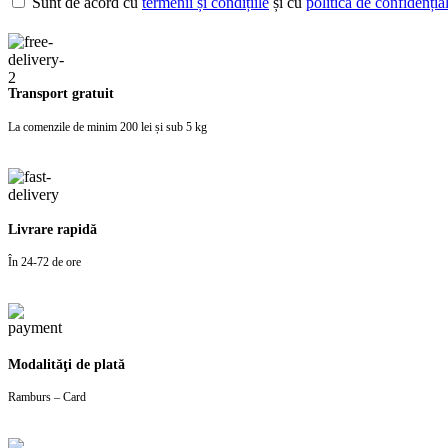
Sunt de acord cu
termenii și condițiile
și cu
politica de confidențial
Transport gratuit
La comenzile de minim 200 lei și sub 5 kg
Livrare rapidă
În 24-72 de ore
Modalităţi de plată
Ramburs – Card