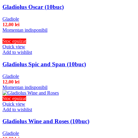
Gladiolus Oscar (10buc)
Gladiole
12,00
lei
Momentan indisponibil
Stoc epuizat
Quick view
Add to wishlist
Gladiolus Spic and Span (10buc)
Gladiole
12,00
lei
Momentan indisponibil
Stoc epuizat
Quick view
Add to wishlist
Gladiolus Wine and Roses (10buc)
Gladiole