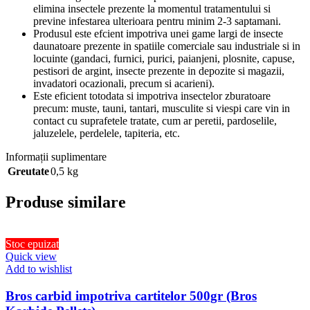
elimina insectele prezente la momentul tratamentului si
previne infestarea ulterioara pentru minim 2-3 saptamani.
Produsul este efcient impotriva unei game largi de insecte
daunatoare prezente in spatiile comerciale sau industriale si in
locuinte (gandaci, furnici, purici, paianjeni, plosnite, capuse,
pestisori de argint, insecte prezente in depozite si magazii,
invadatori ocazionali, precum si acarieni).
Este eficient totodata si impotriva insectelor zburatoare
precum: muste, tauni, tantari, musculite si viespi care vin in
contact cu suprafetele tratate, cum ar peretii, pardoselile,
jaluzelele, perdelele, tapiteria, etc.
Informații suplimentare
Greutate
0,5 kg
Produse similare
Stoc epuizat
Quick view
Add to wishlist
Bros carbid impotriva cartitelor 500gr (Bros