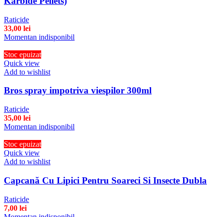
Karbide Pellets)
Raticide
33,00
lei
Momentan indisponibil
Stoc epuizat
Quick view
Add to wishlist
Bros spray impotriva viespilor 300ml
Raticide
35,00
lei
Momentan indisponibil
Stoc epuizat
Quick view
Add to wishlist
Capcană Cu Lipici Pentru Soareci Si Insecte Dubla
Raticide
7,00
lei
Momentan indisponibil