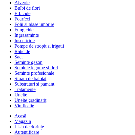
Alveole
Bulbi de flori
Erbicide
Foarfeci
Folii si plase umbrire
Fungicide
Ingrasaminte
Insecticide
Pompe de stropit si irigații
Raticide
Saci
Seminte gazon
Seminte legume si flori
Seminte profesionale
Sfoara de balotat
Substraturi si pamant
Tratamente
Unelte
Unelte gradinarit
Vinificatie
Acasă
Magazin
Lista de dorințe
Autentificare