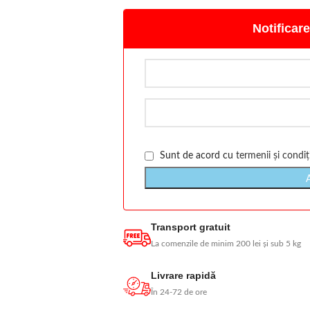
Notificare
Sunt de acord cu
termenii și condiți
Transport gratuit
La comenzile de minim 200 lei și sub 5 kg
Livrare rapidă
În 24-72 de ore