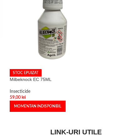
STOC EPUIZAT
STOC EPUIZAT
Milbeknock EC 75ML
Movento 100 SC
Insecticide
Insecticide
59,00
lei
6,50
lei
MOMENTAN INDISPONIBIL
MOMENTAN INDI
LINK-URI UTILE