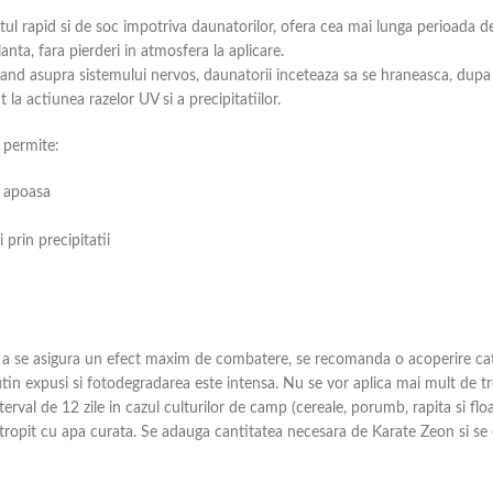
tul rapid si de soc impotriva daunatorilor, ofera cea mai lunga perioada d
ta, fara pierderi in atmosfera la aplicare.
nand asupra sistemului nervos, daunatorii inceteaza sa se hraneasca, dupa 
la actiunea razelor UV si a precipitatiilor.
 permite:
e apoasa
 prin precipitatii
ru a se asigura un efect maxim de combatere, se recomanda o acoperire cat 
 putin expusi si fotodegradarea este intensa. Nu se vor aplica mai mult de
rval de 12 zile in cazul culturilor de camp (cereale, porumb, rapita si floare
stropit cu apa curata. Se adauga cantitatea necesara de Karate Zeon si s