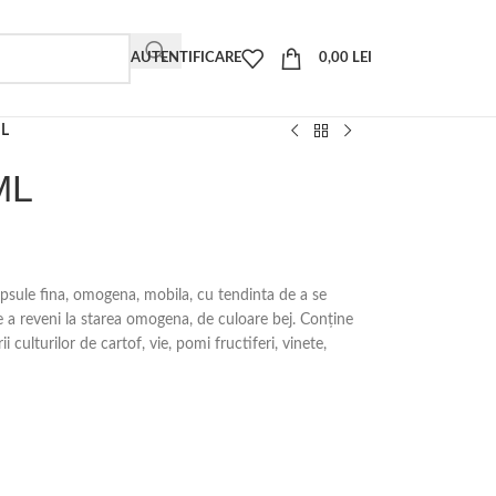
AUTENTIFICARE
0,00
LEI
ML
ML
sule fina, omogena, mobila, cu tendinta de a se
 a reveni la starea omogena, de culoare bej. Conține
 culturilor de cartof, vie, pomi fructiferi, vinete,