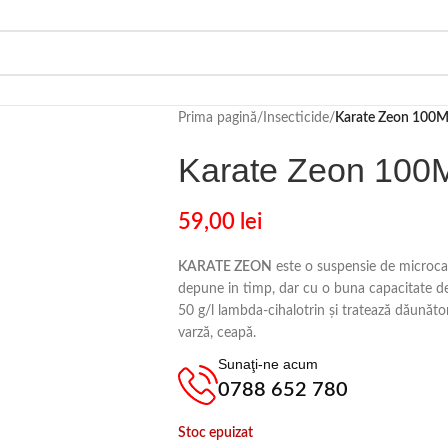
Prima pagină
/
Insecticide
/
Karate Zeon 100
Karate Zeon 100
59,00
lei
KARATE ZEON
este o suspensie de microcap
depune in timp, dar cu o buna capacitate de
50 g/l lambda-cihalotrin și tratează dăunătorii
varză, ceapă.
Sunaţi-ne acum
0788 652 780
Stoc epuizat