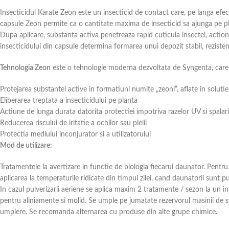
Insecticidul Karate Zeon este un insecticid de contact care, pe langa efec
capsule Zeon permite ca o cantitate maxima de insecticid sa ajunga pe plan
Dupa aplicare, substanta activa penetreaza rapid cuticula insectei, actio
insecticidului din capsule determina formarea unui depozit stabil, rezistent 
Tehnologia Zeon
este o tehnologie moderna dezvoltata de Syngenta, care
Protejarea substantei active in formatiuni numite „zeoni“, aflate in soluti
Eliberarea treptata a insecticidului pe planta
Actiune de lunga durata datorita protectiei impotriva razelor UV si spalarii
Reducerea riscului de iritatie a ochilor sau pielii
Protectia mediului inconjurator si a utilizatorului
Mod de utilizare:
Tratamentele la avertizare in functie de biologia fiecarui daunator. Pent
aplicarea la temperaturile ridicate din timpul zilei, cand daunatorii sunt
In cazul pulverizarii aeriene se aplica maxim 2 tratamente / sezon la un inte
pentru aliniamente si molid. Se umple pe jumatate rezervorul masinii de 
umplere. Se recomanda alternarea cu produse din alte grupe chimice.