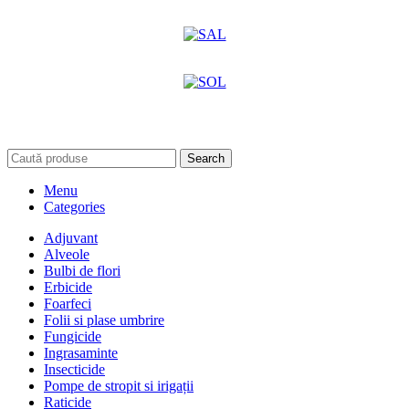
Search
Menu
Categories
Adjuvant
Alveole
Bulbi de flori
Erbicide
Foarfeci
Folii si plase umbrire
Fungicide
Ingrasaminte
Insecticide
Pompe de stropit si irigații
Raticide