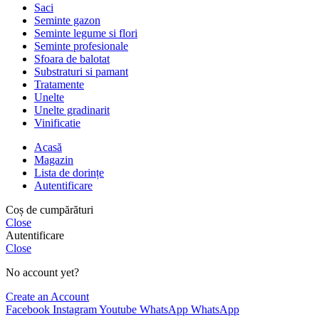
Saci
Seminte gazon
Seminte legume si flori
Seminte profesionale
Sfoara de balotat
Substraturi si pamant
Tratamente
Unelte
Unelte gradinarit
Vinificatie
Acasă
Magazin
Lista de dorințe
Autentificare
Coș de cumpărături
Close
Autentificare
Close
No account yet?
Create an Account
Facebook
Instagram
Youtube
WhatsApp
WhatsApp