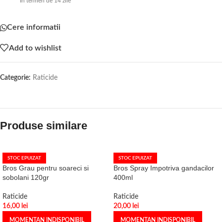
În termen de 14 zile
Cere informatii
Add to wishlist
Categorie:
Raticide
Produse similare
STOC EPUIZAT
STOC EPUIZAT
Bros Grau pentru soareci si
Bros Spray Impotriva gandacilor
sobolani 120gr
400ml
Raticide
Raticide
16,00
lei
20,00
lei
MOMENTAN INDISPONIBIL
MOMENTAN INDISPONIBIL