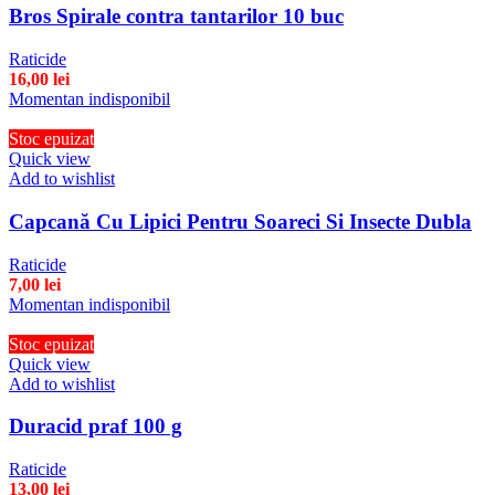
Bros Spirale contra tantarilor 10 buc
Raticide
16,00
lei
Momentan indisponibil
Stoc epuizat
Quick view
Add to wishlist
Capcană Cu Lipici Pentru Soareci Si Insecte Dubla
Raticide
7,00
lei
Momentan indisponibil
Stoc epuizat
Quick view
Add to wishlist
Duracid praf 100 g
Raticide
13,00
lei