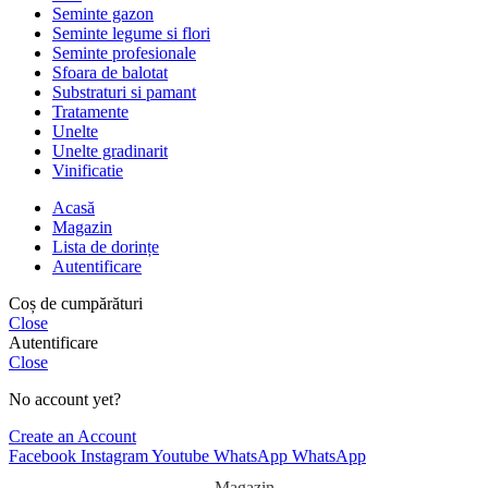
Seminte gazon
Seminte legume si flori
Seminte profesionale
Sfoara de balotat
Substraturi si pamant
Tratamente
Unelte
Unelte gradinarit
Vinificatie
Acasă
Magazin
Lista de dorințe
Autentificare
Coș de cumpărături
Close
Autentificare
Close
No account yet?
Create an Account
Facebook
Instagram
Youtube
WhatsApp
WhatsApp
Magazin