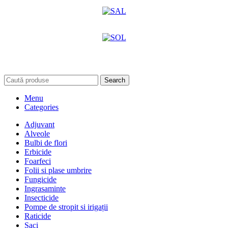
Search
Menu
Categories
Adjuvant
Alveole
Bulbi de flori
Erbicide
Foarfeci
Folii si plase umbrire
Fungicide
Ingrasaminte
Insecticide
Pompe de stropit si irigații
Raticide
Saci