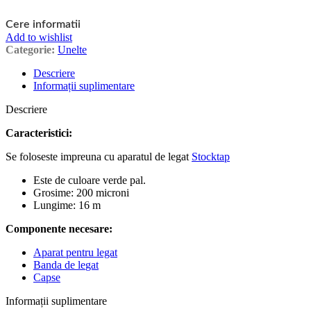
Cere informatii
Add to wishlist
Categorie:
Unelte
Descriere
Informații suplimentare
Descriere
Caracteristici:
Se foloseste impreuna cu aparatul de legat
Stocktap
Este de culoare verde pal.
Grosime: 200 microni
Lungime: 16 m
Componente necesare:
Aparat pentru legat
B
anda
de
le
gat
Capse
Informații suplimentare