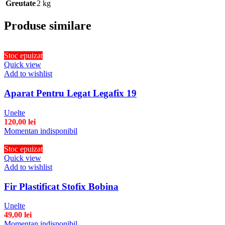
Greutate
2 kg
Produse similare
Stoc epuizat
Quick view
Add to wishlist
Aparat Pentru Legat Legafix 19
Unelte
120,00
lei
Momentan indisponibil
Stoc epuizat
Quick view
Add to wishlist
Fir Plastificat Stofix Bobina
Unelte
49,00
lei
Momentan indisponibil