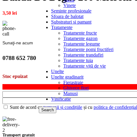
Vinete
Seminte profesionale
3,50
lei
Sfoara de balotat
Substraturi si pamant
Tratamente
Tratamente fructe
Tratamente gazon
Sunaţi-ne acum
Tratamente legume
Tratamente pomi fructiferi
Tratamente trandafiri
0788 652 780
Tratamente tuia
Tratamente viță de vie
Unelte
Stoc epuizat
Unelte gradinarit
Fierastraie
Ghivece flori
Manusi
Vinificatie
Sunt de acord cu
termenii și condițiile
și cu
politica de confidențial
Search
Transport gratuit