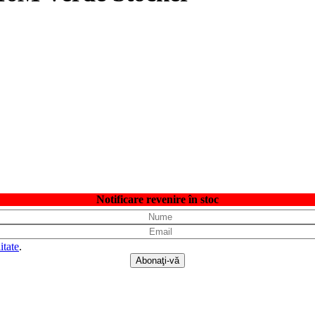
Notificare revenire în stoc
itate
.