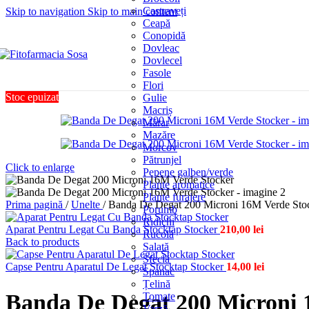
Castraveți
Skip to navigation
Skip to main content
Ceapă
Conopidă
Dovleac
Dovlecel
Fasole
Flori
Stoc epuizat
Gulie
Macriș
Mărar
Mazăre
Morcov
Pătrunjel
Click to enlarge
Pepene galben/verde
Plante aromatice
Plante furajere
Prima pagină
/
Unelte
/
Banda De Degat 200 Microni 16M Verde Sto
Porumb
Ridichi
Aparat Pentru Legat Cu Banda Stocktap Stocker
210,00
lei
Rucolă
Back to products
Salată
Sfeclă
Capse Pentru Aparatul De Legat Stocktap Stocker
14,00
lei
Spanac
Țelină
Banda De Degat 200 Microni 
Tomate
Varză