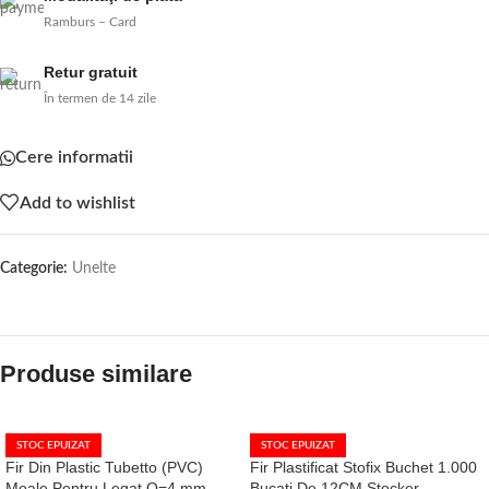
Ramburs – Card
Retur gratuit
În termen de 14 zile
Cere informatii
Add to wishlist
Categorie:
Unelte
Produse similare
STOC EPUIZAT
STOC EPUIZAT
Fir Din Plastic Tubetto (PVC)
Fir Plastificat Stofix Buchet 1.000
Moale Pentru Legat Q=4 mm
Bucati De 12CM Stocker