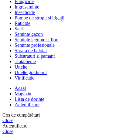
Fungicide
Ingrasaminte
Insecticide
Pompe de stropit si irigații
Raticide
Saci
Seminte gazon
Seminte legume si flori
Seminte profesionale
Sfoara de balotat
Substraturi si pamant
Tratamente
Unelte
Unelte gradinarit
Vinificatie
Acasă
Magazin
Lista de dorințe
Autentificare
Coș de cumpărături
Close
Autentificare
Close