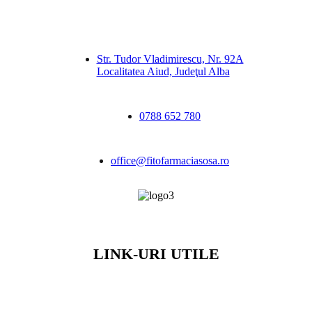
Str. Tudor Vladimirescu, Nr. 92A
Localitatea Aiud, Judeţul Alba
0788 652 780
office@fitofarmaciasosa.ro
LINK-URI UTILE