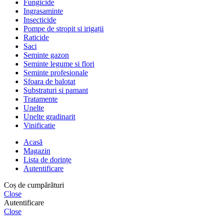
Fungicide
Ingrasaminte
Insecticide
Pompe de stropit si irigații
Raticide
Saci
Seminte gazon
Seminte legume si flori
Seminte profesionale
Sfoara de balotat
Substraturi si pamant
Tratamente
Unelte
Unelte gradinarit
Vinificatie
Acasă
Magazin
Lista de dorințe
Autentificare
Coș de cumpărături
Close
Autentificare
Close