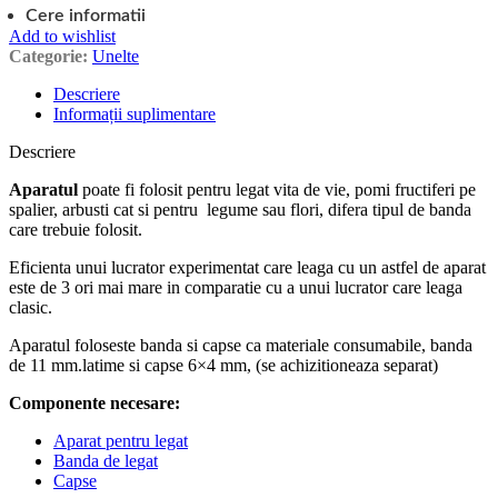
Cere informatii
Add to wishlist
Categorie:
Unelte
Descriere
Informații suplimentare
Descriere
Aparatul
poate fi folosit pentru legat vita de vie, pomi fructiferi pe
spalier, arbusti cat si pentru legume sau flori, difera tipul de banda
care trebuie folosit.
Eficienta unui lucrator experimentat care leaga cu un astfel de aparat
este de 3 ori mai mare in comparatie cu a unui lucrator care leaga
clasic.
Aparatul foloseste banda si capse ca materiale consumabile, banda
de 11 mm.latime si capse 6×4 mm, (se achizitioneaza separat)
Componente necesare:
Aparat pentru legat
Band
a
de
l
e
gat
Capse