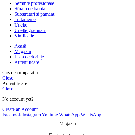
Seminte profesionale
Sfoara de balotat
Substraturi si pamant
Tratamente
Unelte
Unelte gradinarit
Vinificatie
Acasă
Magazin
Lista de dorințe
Autentificare
Coș de cumpărături
Close
Autentificare
Close
No account yet?
Create an Account
Facebook
Instagram
Youtube
WhatsApp
WhatsApp
Magazin