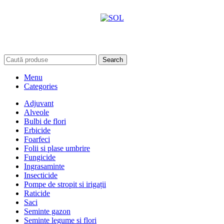
Search
Menu
Categories
Adjuvant
Alveole
Bulbi de flori
Erbicide
Foarfeci
Folii si plase umbrire
Fungicide
Ingrasaminte
Insecticide
Pompe de stropit si irigații
Raticide
Saci
Seminte gazon
Seminte legume si flori