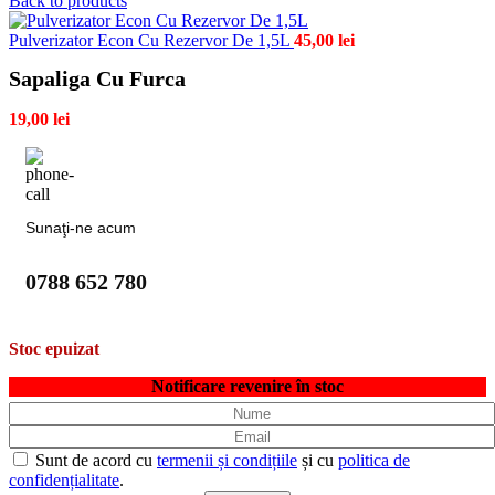
Back to products
Pulverizator Econ Cu Rezervor De 1,5L
45,00
lei
Sapaliga Cu Furca
19,00
lei
Sunaţi-ne acum
0788 652 780
Stoc epuizat
Notificare revenire în stoc
Sunt de acord cu
termenii și condițiile
și cu
politica de
confidențialitate
.