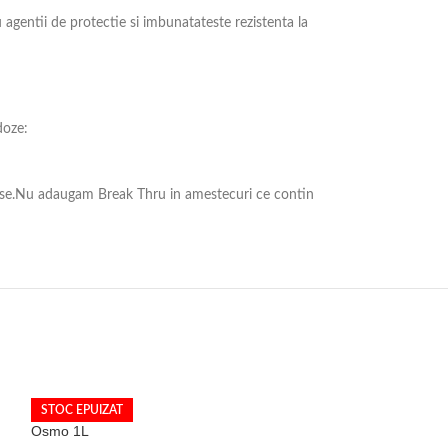
u agentii de protectie si imbunatateste rezistenta la
doze:
stranse.Nu adaugam Break Thru in amestecuri ce contin
STOC EPUIZAT
Osmo 1L