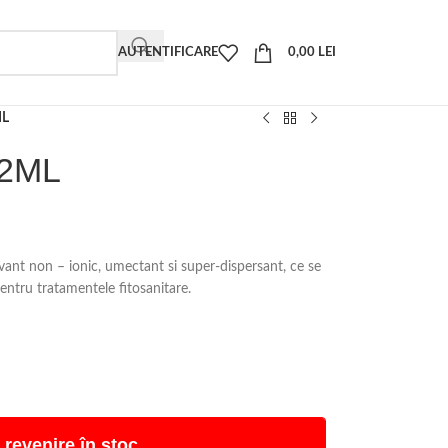
AUTENTIFICARE
0,00
LEI
ML
 2ML
ant non – ionic, umectant si super-dispersant, ce se
entru tratamentele fitosanitare.
 revenire în stoc