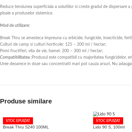
R
educe tensiunea superficiala a solutiilor si creste gradul de dispersare a
ploaie a produselor sistemice.
Mod de utilizare:
Break Thru se amesteca impreuna cu erbicide, fungicide, insecticide, fertil
Culturi de camp si culturi horticole: 125 – 200 ml / hectar;
Pomi fructiferi, vita de vie, hamei: 200 – 300 ml / hectar;
Compatibilitatea :
Produsul este compatibil cu majoritatea fungicidelor, er
Uree deoarece in doze sau concentratii mari pot cauza arsuri. Nu adaugat
Produse similare
STOC EPUIZAT
STOC EPUIZAT
Break Thru S240 100ML
Lido 90 S, 100ml