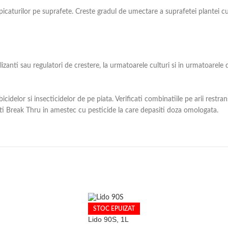
 picaturilor pe suprafete. Creste gradul de umectare a suprafetei plantei c
izanti sau regulatori de crestere, la urmatoarele culturi si in urmatoarele 
bicidelor si insecticidelor de pe piata. Verificati combinatiile pe arii re
i Break Thru in amestec cu pesticide la care depasiti doza omologata.
STOC EPUIZAT
Lido 90S, 1L