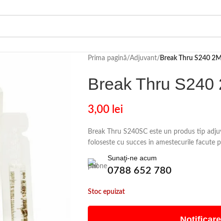
Prima pagină
/
Adjuvant
/
Break Thru S240 2
Break Thru S240
3,00
lei
Break Thru S240SC este un produs tip adjuv
foloseste cu succes in amestecurile facute p
Sunaţi-ne acum
0788 652 780
Stoc epuizat
Notificare