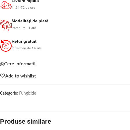
Livrare rapidă
În 24-72 de ore
Modalităţi de plată
Ramburs – Card
Retur gratuit
În termen de 14 zile
Cere informatii
Add to wishlist
Categorie:
Fungicide
Produse similare