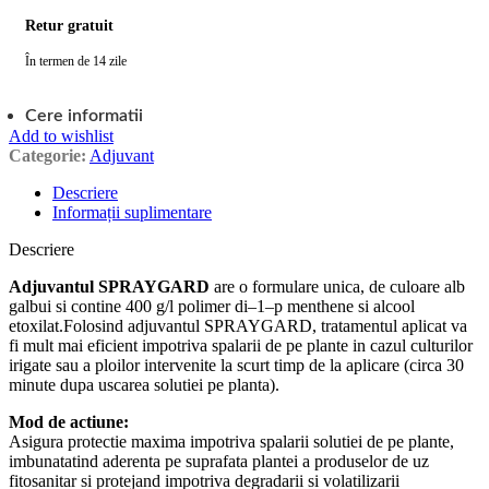
Retur gratuit
În termen de 14 zile
Cere informatii
Add to wishlist
Categorie:
Adjuvant
Descriere
Informații suplimentare
Descriere
Adjuvantul SPRAYGARD
are o formulare unica, de culoare alb
galbui si contine 400 g/l polimer di–1–p menthene si alcool
etoxilat.Folosind adjuvantul SPRAYGARD, tratamentul aplicat va
fi mult mai eficient impotriva spalarii de pe plante in cazul culturilor
irigate sau a ploilor intervenite la scurt timp de la aplicare (circa 30
minute dupa uscarea solutiei pe planta).
Mod de actiune:
Asigura protectie maxima impotriva spalarii solutiei de pe plante,
imbunatatind aderenta pe suprafata plantei a produselor de uz
fitosanitar si protejand impotriva degradarii si volatilizarii