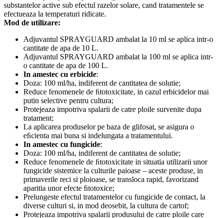
substantelor active sub efectul razelor solare, cand tratamentele se
efectueaza la temperaturi ridicate.
Mod de utilizare:
Adjuvantul SPRAYGUARD ambalat la 10 ml se aplica intr-o
cantitate de apa de 10 L.
Adjuvantul SPRAYGUARD ambalat la 100 ml se aplica intr-
o cantitate de apa de 100 L.
In amestec cu erbicide
:
Doza: 100 ml/ha, indiferent de cantitatea de solutie;
Reduce fenomenele de ﬁtotoxicitate, in cazul erbicidelor mai
putin selective pentru cultura;
Protejeaza impotriva spalarii de catre ploile survenite dupa
tratament;
La aplicarea produselor pe baza de glifosat, se asigura o
eﬁcienta mai buna si indelungata a tratamentului.
In amestec cu fungicide
:
Doza: 100 ml/ha, indiferent de cantitatea de solutie;
Reduce fenomenele de ﬁtotoxicitate in situatia utilizarii unor
fungicide sistemice la culturile paioase – aceste produse, in
primaverile reci si ploioase, se transloca rapid, favorizand
aparitia unor efecte ﬁtotoxice;
Prelungeste efectul tratamentelor cu fungicide de contact, la
diverse culturi si, in mod deosebit, la cultura de cartof;
Protejeaza impotriva spalarii produsului de catre ploile care