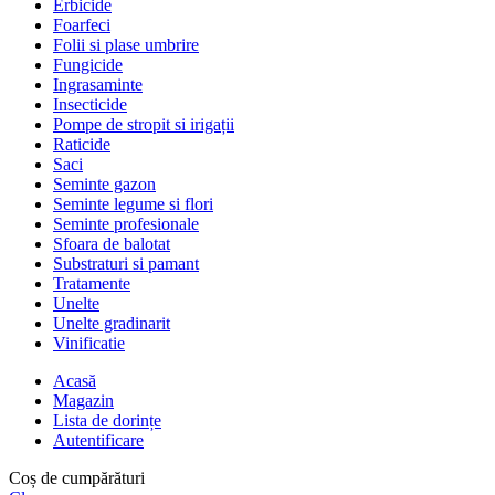
Erbicide
Foarfeci
Folii si plase umbrire
Fungicide
Ingrasaminte
Insecticide
Pompe de stropit si irigații
Raticide
Saci
Seminte gazon
Seminte legume si flori
Seminte profesionale
Sfoara de balotat
Substraturi si pamant
Tratamente
Unelte
Unelte gradinarit
Vinificatie
Acasă
Magazin
Lista de dorințe
Autentificare
Coș de cumpărături