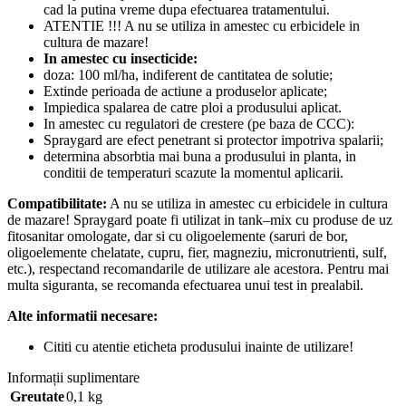
cad la putina vreme dupa efectuarea tratamentului.
ATENTIE !!! A nu se utiliza in amestec cu erbicidele in
cultura de mazare!
In amestec cu insecticide:
doza: 100 ml/ha, indiferent de cantitatea de solutie;
Extinde perioada de actiune a produselor aplicate;
Impiedica spalarea de catre ploi a produsului aplicat.
In amestec cu regulatori de crestere (pe baza de CCC):
Spraygard are efect penetrant si protector impotriva spalarii;
determina absorbtia mai buna a produsului in planta, in
conditii de temperaturi scazute la momentul aplicarii.
Compatibilitate:
A nu se utiliza in amestec cu erbicidele in cultura
de mazare! Spraygard poate fi utilizat in tank–mix cu produse de uz
fitosanitar omologate, dar si cu oligoelemente (saruri de bor,
oligoelemente chelatate, cupru, fier, magneziu, micronutrienti, sulf,
etc.), respectand recomandarile de utilizare ale acestora. Pentru mai
multa siguranta, se recomanda efectuarea unui test in prealabil.
Alte informatii necesare:
Cititi cu atentie eticheta produsului inainte de utilizare!
Informații suplimentare
Greutate
0,1 kg