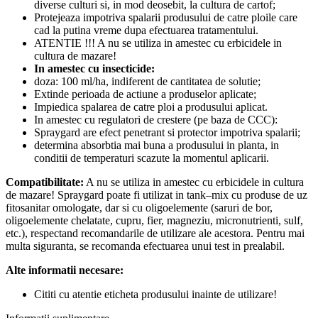
diverse culturi si, in mod deosebit, la cultura de cartof;
Protejeaza impotriva spalarii produsului de catre ploile care
cad la putina vreme dupa efectuarea tratamentului.
ATENTIE !!! A nu se utiliza in amestec cu erbicidele in
cultura de mazare!
In amestec cu insecticide:
doza: 100 ml/ha, indiferent de cantitatea de solutie;
Extinde perioada de actiune a produselor aplicate;
Impiedica spalarea de catre ploi a produsului aplicat.
In amestec cu regulatori de crestere (pe baza de CCC):
Spraygard are efect penetrant si protector impotriva spalarii;
determina absorbtia mai buna a produsului in planta, in
conditii de temperaturi scazute la momentul aplicarii.
Compatibilitate:
A nu se utiliza in amestec cu erbicidele in cultura
de mazare! Spraygard poate fi utilizat in tank–mix cu produse de uz
fitosanitar omologate, dar si cu oligoelemente (saruri de bor,
oligoelemente chelatate, cupru, fier, magneziu, micronutrienti, sulf,
etc.), respectand recomandarile de utilizare ale acestora. Pentru mai
multa siguranta, se recomanda efectuarea unui test in prealabil.
Alte informatii necesare:
Cititi cu atentie eticheta produsului inainte de utilizare!