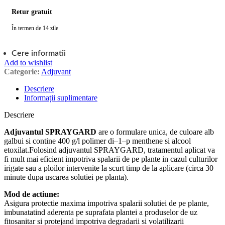
Retur gratuit
În termen de 14 zile
Cere informatii
Add to wishlist
Categorie:
Adjuvant
Descriere
Informații suplimentare
Descriere
Adjuvantul SPRAYGARD
are o formulare unica, de culoare alb
galbui si contine 400 g/l polimer di–1–p menthene si alcool
etoxilat.Folosind adjuvantul SPRAYGARD, tratamentul aplicat va
fi mult mai eficient impotriva spalarii de pe plante in cazul culturilor
irigate sau a ploilor intervenite la scurt timp de la aplicare (circa 30
minute dupa uscarea solutiei pe planta).
Mod de actiune:
Asigura protectie maxima impotriva spalarii solutiei de pe plante,
imbunatatind aderenta pe suprafata plantei a produselor de uz
fitosanitar si protejand impotriva degradarii si volatilizarii