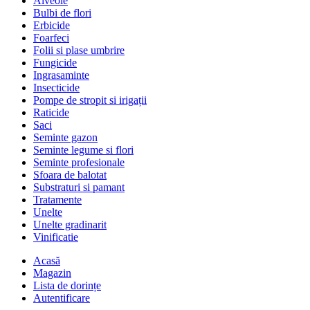
Alveole
Bulbi de flori
Erbicide
Foarfeci
Folii si plase umbrire
Fungicide
Ingrasaminte
Insecticide
Pompe de stropit si irigații
Raticide
Saci
Seminte gazon
Seminte legume si flori
Seminte profesionale
Sfoara de balotat
Substraturi si pamant
Tratamente
Unelte
Unelte gradinarit
Vinificatie
Acasă
Magazin
Lista de dorințe
Autentificare