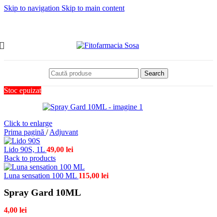
Skip to navigation
Skip to main content
Search
Stoc epuizat
Click to enlarge
Prima pagină
/
Adjuvant
Lido 90S, 1L
49,00
lei
Back to products
Luna sensation 100 ML
115,00
lei
Spray Gard 10ML
4,00
lei