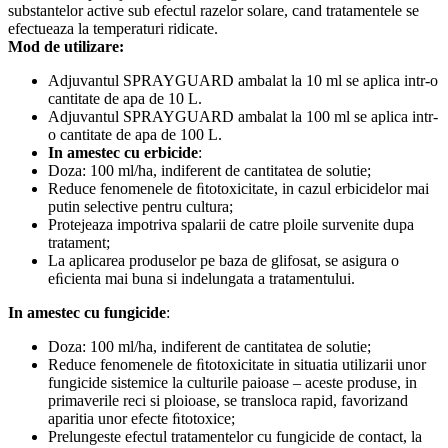
substantelor active sub efectul razelor solare, cand tratamentele se
efectueaza la temperaturi ridicate.
Mod de utilizare:
Adjuvantul SPRAYGUARD ambalat la 10 ml se aplica intr-o
cantitate de apa de 10 L.
Adjuvantul SPRAYGUARD ambalat la 100 ml se aplica intr-
o cantitate de apa de 100 L.
In amestec cu erbicide
:
Doza: 100 ml/ha, indiferent de cantitatea de solutie;
Reduce fenomenele de ﬁtotoxicitate, in cazul erbicidelor mai
putin selective pentru cultura;
Protejeaza impotriva spalarii de catre ploile survenite dupa
tratament;
La aplicarea produselor pe baza de glifosat, se asigura o
eﬁcienta mai buna si indelungata a tratamentului.
In amestec cu fungicide
:
Doza: 100 ml/ha, indiferent de cantitatea de solutie;
Reduce fenomenele de ﬁtotoxicitate in situatia utilizarii unor
fungicide sistemice la culturile paioase – aceste produse, in
primaverile reci si ploioase, se transloca rapid, favorizand
aparitia unor efecte ﬁtotoxice;
Prelungeste efectul tratamentelor cu fungicide de contact, la