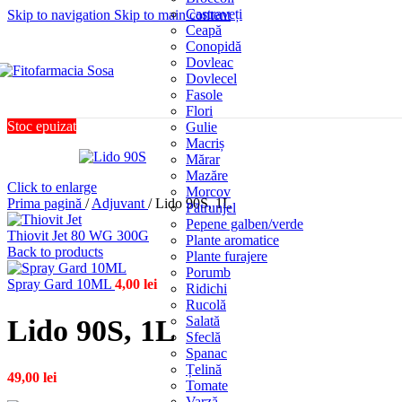
Castraveți
Skip to navigation
Skip to main content
Ceapă
Conopidă
Dovleac
Dovlecel
Fasole
Flori
Stoc epuizat
Gulie
Macriș
Mărar
Mazăre
Click to enlarge
Morcov
Prima pagină
/
Adjuvant
/
Lido 90S, 1L
Pătrunjel
Pepene galben/verde
Thiovit Jet 80 WG 300G
Plante aromatice
Back to products
Plante furajere
Porumb
Spray Gard 10ML
4,00
lei
Ridichi
Rucolă
Salată
Lido 90S, 1L
Sfeclă
Spanac
Țelină
49,00
lei
Tomate
Varză