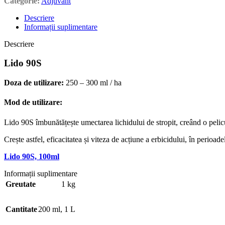
Categorie:
Adjuvant
Descriere
Informații suplimentare
Descriere
Lido 90S
Doza de utilizare:
250 – 300 ml / ha
Mod de utilizare:
Lido 90S îmbunătățește umectarea lichidului de stropit, creând o pelicul
Crește astfel, eficacitatea și viteza de acțiune a erbicidului, în perioa
Lido 90S, 100ml
Informații suplimentare
Greutate
1 kg
Cantitate
200 ml
,
1 L