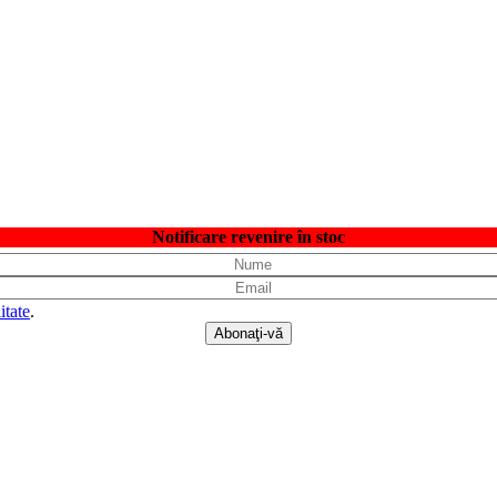
Notificare revenire în stoc
itate
.