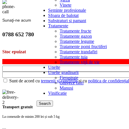
Vinete
Seminte profesionale
Sfoara de balotat
Sunaţi-ne acum
Substraturi si pamant
Tratamente
Tratamente fructe
0788 652 780
Tratamente gazon
Tratamente legume
Tratamente pomi fructiferi
Tratamente trandafiri
Stoc epuizat
Tratamente tuia
Tratamente viță de vie
Unelte
Unelte gradinarit
Fierastraie
Sunt de acord cu
termenii și condițiile
și cu
politica de confidențial
Ghivece flori
Manusi
Vinificatie
Search
Transport gratuit
La comenzile de minim 200 lei și sub 5 kg