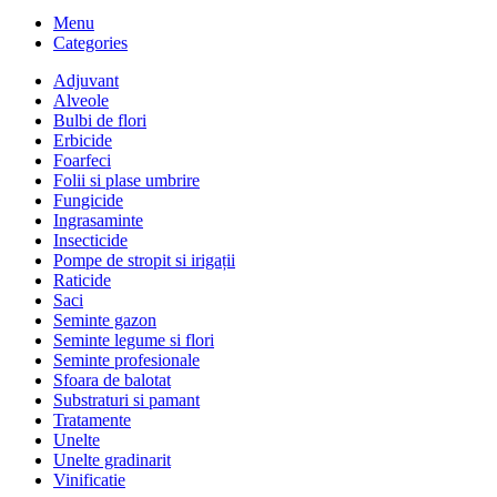
Menu
Categories
Adjuvant
Alveole
Bulbi de flori
Erbicide
Foarfeci
Folii si plase umbrire
Fungicide
Ingrasaminte
Insecticide
Pompe de stropit si irigații
Raticide
Saci
Seminte gazon
Seminte legume si flori
Seminte profesionale
Sfoara de balotat
Substraturi si pamant
Tratamente
Unelte
Unelte gradinarit
Vinificatie