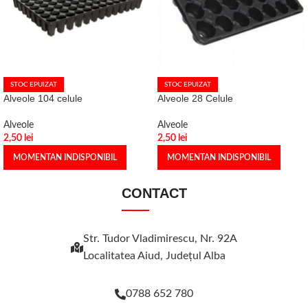
STOC EPUIZAT
STOC EPUIZAT
Alveole 104 celule
Alveole 28 Celule
Alveole
Alveole
2,50
lei
2,50
lei
MOMENTAN INDISPONIBIL
MOMENTAN INDISPONIBIL
CONTACT
Str. Tudor Vladimirescu, Nr. 92A
Localitatea Aiud, Judeţul Alba
0788 652 780