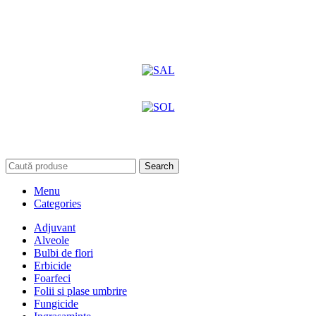
Search
Menu
Categories
Adjuvant
Alveole
Bulbi de flori
Erbicide
Foarfeci
Folii si plase umbrire
Fungicide