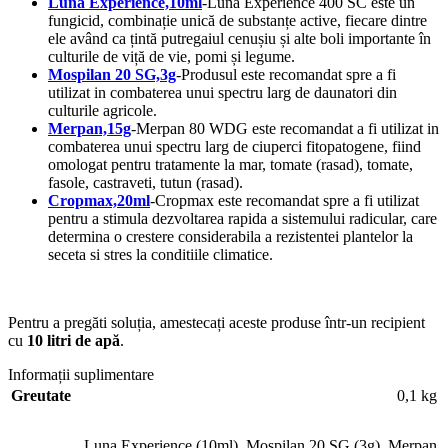
Luna Experience,10ml
-Luna Experience 400 SC este un
fungicid, combinație unică de substanțe active, fiecare dintre
ele având ca țintă putregaiul cenușiu și alte boli importante în
culturile de viță de vie, pomi și legume.
Mospilan 20 SG,3g
-Produsul este recomandat spre a fi
utilizat in combaterea unui spectru larg de daunatori din
culturile agricole.
Merpan,15g
-Merpan 80 WDG este recomandat a fi utilizat in
combaterea unui spectru larg de ciuperci fitopatogene, fiind
omologat pentru tratamente la mar, tomate (rasad), tomate,
fasole, castraveti, tutun (rasad).
Cropmax,20ml
-Cropmax este recomandat spre a fi utilizat
pentru a stimula dezvoltarea rapida a sistemului radicular, care
determina o crestere considerabila a rezistentei plantelor la
seceta si stres la conditiile climatice.
Pentru a pregăti soluția, amestecați aceste produse într-un recipient
cu
10 litri de apă
.
Informații suplimentare
Greutate
0,1 kg
Luna Experience (10ml)
,
Mospilan 20 SG (3g)
,
Merpan