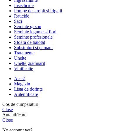
Ingrasaminte
Insecticide
Pompe de stropit si irigații
Raticide
Saci
Seminte gazon
Seminte legume si flori
Seminte profesionale
Sfoara de balotat
Substraturi si pamant
Tratamente
Unelte
Unelte gradinarit
Vinificatie
Acasă
Magazin
Lista de dorințe
Autentificare
Coș de cumpărături
Close
Autentificare
Close
No account yet?