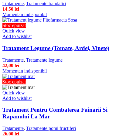
Tratamente
,
Tratamente trandafiri
14,50
lei
Momentan indisponibil
Stoc epuizat
Quick view
Add to wishlist
Tratament Legume (Tomate, Ardei, Vinete)
Tratamente
,
Tratamente legume
42,00
lei
Momentan indisponibil
Stoc epuizat
Quick view
Add to wishlist
Tratament Pentru Combaterea Fainarii Si
Rapanului La Mar
Tratamente
,
Tratamente pomi fructiferi
26,00
lei