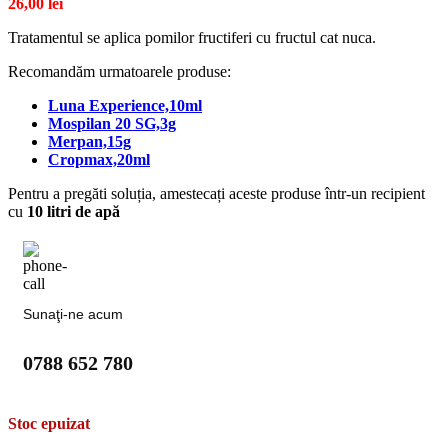
26,00
lei
Tratamentul se aplica pomilor fructiferi cu fructul cat nuca.
Recomandăm urmatoarele produse:
Luna Experience,10ml
Mospilan 20 SG,3g
Merpan,15g
Cropmax,20ml
Pentru a pregăti soluția, amestecați aceste produse într-un recipient
cu
10 litri de apă
Sunaţi-ne acum
0788 652 780
Stoc epuizat