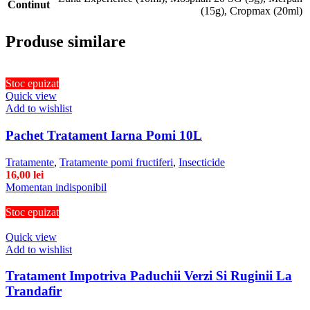
Continut
(15g)
,
Cropmax (20ml)
Produse similare
Stoc epuizat
Quick view
Add to wishlist
Pachet Tratament Iarna Pomi 10L
Tratamente
,
Tratamente pomi fructiferi
,
Insecticide
16,00
lei
Momentan indisponibil
Stoc epuizat
Quick view
Add to wishlist
Tratament Impotriva Paduchii Verzi Si Ruginii La
Trandafir