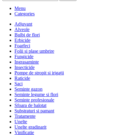
Menu
Categories
Adjuvant
Alveole
Bulbi de flori
Erbicide
Foarfeci
Folii si plase umbrire
Fungicide
Ingrasaminte
Insecticide
Pompe de stropit si irigații
Raticide
Saci
Seminte gazon
Seminte legume si flori
Seminte profesionale
Sfoara de balotat
Substraturi si pamant
Tratamente
Unelte
Unelte gradinarit
Vinificatie