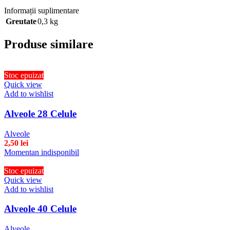
Informații suplimentare
Greutate
0,3 kg
Produse similare
Stoc epuizat
Quick view
Add to wishlist
Alveole 28 Celule
Alveole
2,50
lei
Momentan indisponibil
Stoc epuizat
Quick view
Add to wishlist
Alveole 40 Celule
Alveole