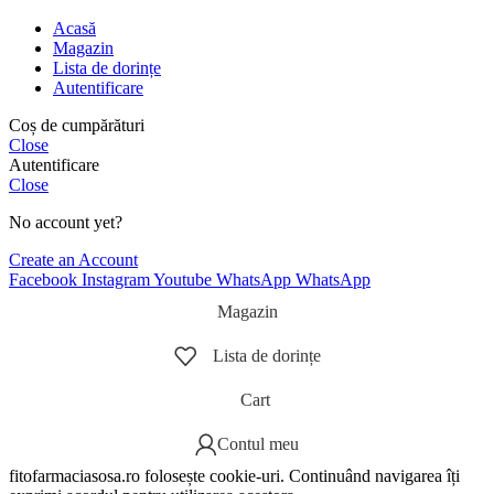
Acasă
Magazin
Lista de dorințe
Autentificare
Coș de cumpărături
Close
Autentificare
Close
No account yet?
Create an Account
Facebook
Instagram
Youtube
WhatsApp
WhatsApp
Magazin
Lista de dorințe
Cart
Contul meu
fitofarmaciasosa.ro folosește cookie-uri. Continuând navigarea îți