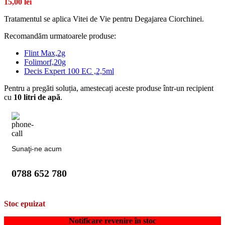
15,00
lei
Tratamentul se aplica Vitei de Vie pentru Degajarea Ciorchinei.
Recomandăm urmatoarele produse:
Flint Max,2g
Folimorf,20g
Decis Expert 100 EC ,
2,5ml
Pentru a pregăti soluția, amestecați aceste produse într-un recipient
cu
10 litri de apă
.
Sunaţi-ne acum
0788 652 780
Stoc epuizat
Notificare revenire în stoc