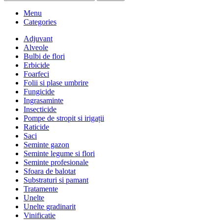
Menu
Categories
Adjuvant
Alveole
Bulbi de flori
Erbicide
Foarfeci
Folii si plase umbrire
Fungicide
Ingrasaminte
Insecticide
Pompe de stropit si irigații
Raticide
Saci
Seminte gazon
Seminte legume si flori
Seminte profesionale
Sfoara de balotat
Substraturi si pamant
Tratamente
Unelte
Unelte gradinarit
Vinificatie