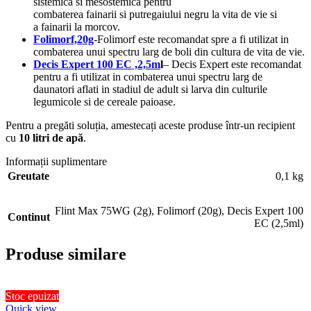
sistemica si mesostemica pentru
combaterea fainarii si putregaiului negru la vita de vie si
a fainarii la morcov.
Folimorf,20g
-Folimorf este recomandat spre a fi utilizat in
combaterea unui spectru larg de boli din cultura de vita de vie.
Decis Expert 100 EC ,2,5m
l
– Decis Expert este recomandat
pentru a fi utilizat in combaterea unui spectru larg de
daunatori aflati in stadiul de adult si larva din culturile
legumicole si de cereale paioase.
Pentru a pregăti soluția, amestecați aceste produse într-un recipient
cu
10 litri de apă
.
Informații suplimentare
Greutate
0,1 kg
Flint Max 75WG (2g)
,
Folimorf (20g)
,
Decis Expert 100
Continut
EC (2,5ml)
Produse similare
Stoc epuizat
Quick view