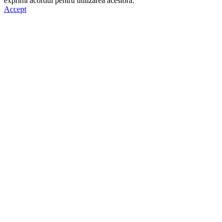
exprimi acordul pentru utilizarea acestora.
Accept