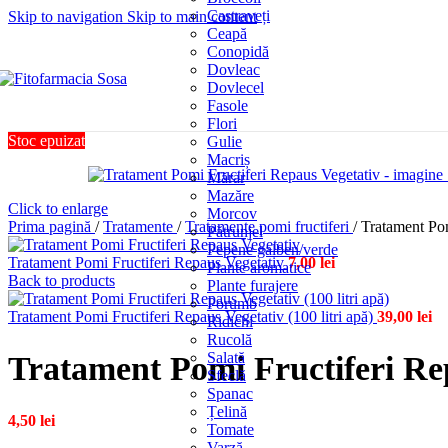
Castraveți
Skip to navigation
Skip to main content
Ceapă
Conopidă
Dovleac
Dovlecel
Fasole
Flori
Stoc epuizat
Gulie
Macriș
Mărar
Mazăre
Click to enlarge
Morcov
Prima pagină
/
Tratamente
/
Tratamente pomi fructiferi
/
Tratament Pom
Pătrunjel
Pepene galben/verde
Tratament Pomi Fructiferi Repaus Vegetativ
7,00
lei
Plante aromatice
Back to products
Plante furajere
Porumb
Tratament Pomi Fructiferi Repaus Vegetativ (100 litri apă)
39,00
lei
Ridichi
Rucolă
Salată
Tratament Pomi Fructiferi Re
Sfeclă
Spanac
Țelină
4,50
lei
Tomate
Varză