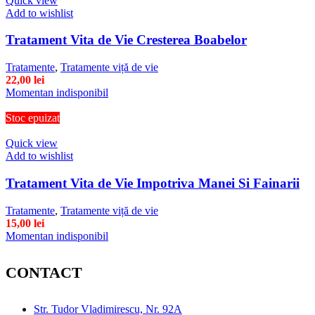
Quick view
Add to wishlist
Tratament Vita de Vie Cresterea Boabelor
Tratamente
,
Tratamente viță de vie
22,00
lei
Momentan indisponibil
Stoc epuizat
Quick view
Add to wishlist
Tratament Vita de Vie Impotriva Manei Si Fainarii
Tratamente
,
Tratamente viță de vie
15,00
lei
Momentan indisponibil
CONTACT
Str. Tudor Vladimirescu, Nr. 92A