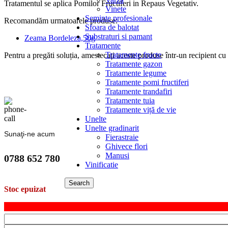
Tratamentul se aplica Pomilor Fructiferi in Repaus Vegetativ.
Vinete
Seminte profesionale
Recomandăm urmatoarele produse:
Sfoara de balotat
Substraturi si pamant
Zeama Bordeleza,50g
Tratamente
Tratamente fructe
Pentru a pregăti soluția, amestecați aceste produse într-un recipient cu
Tratamente gazon
Tratamente legume
Tratamente pomi fructiferi
Tratamente trandafiri
Tratamente tuia
Tratamente viță de vie
Unelte
Unelte gradinarit
Sunaţi-ne acum
Fierastraie
Ghivece flori
Manusi
0788 652 780
Vinificatie
Search
Stoc epuizat