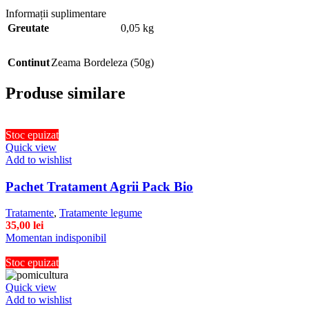
Informații suplimentare
Greutate
0,05 kg
Continut
Zeama Bordeleza (50g)
Produse similare
Stoc epuizat
Quick view
Add to wishlist
Pachet Tratament Agrii Pack Bio
Tratamente
,
Tratamente legume
35,00
lei
Momentan indisponibil
Stoc epuizat
Quick view
Add to wishlist