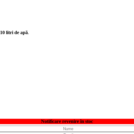
10 litri de apă
.
Notificare revenire în stoc