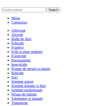
Search
Menu
Categories
Adjuvant
Alveole
Bulbi de flori
Erbicide
Foarfeci
Folii si plase umbrire
Fungicide
Ingrasaminte
Insecticide
Pompe de stropit si irigații
Raticide
Saci
Seminte gazon
Seminte legume si flori
Seminte profesionale
Sfoara de balotat
Substraturi si pamant
Tratamente