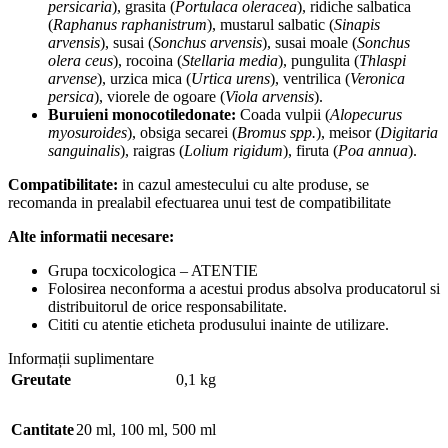
persicaria
), grasita (
Portulaca oleracea
), ridiche salbatica
(
Raphanus raphanistrum
), mustarul salbatic (
Sinapis
arvensis
), susai (
Sonchus arvensis
), susai moale (
Sonchus
olera ceus
), rocoina (
Stellaria media
), pungulita (
Thlaspi
arvense
), urzica mica (
Urtica urens
), ventrilica (
Veronica
persica
), viorele de ogoare (
Viola arvensis
).
Buruieni monocotiledonate:
Coada vulpii (
Alopecurus
myosuroides
), obsiga secarei (
Bromus spp.
), meisor (
Digitaria
sanguinalis
), raigras (
Lolium rigidum
), firuta (
Poa annua
).
Compatibilitate:
in cazul amestecului cu alte produse, se
recomanda in prealabil efectuarea unui test de compatibilitate
Alte informatii necesare:
Grupa tocxicologica – ATENTIE
Folosirea neconforma a acestui produs absolva producatorul si
distribuitorul de orice responsabilitate.
Cititi cu atentie eticheta produsului inainte de utilizare.
Informații suplimentare
Greutate
0,1 kg
Cantitate
20 ml
,
100 ml
,
500 ml