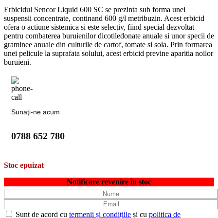
Erbicidul Sencor Liquid 600 SC se prezinta sub forma unei
suspensii concentrate, continand 600 g/l metribuzin. Acest erbicid
ofera o actiune sistemica si este selectiv, fiind special dezvoltat
pentru combaterea buruienilor dicotiledonate anuale si unor specii de
graminee anuale din culturile de cartof, tomate si soia. Prin formarea
unei pelicule la suprafata solului, acest erbicid previne aparitia noilor
buruieni.
Sunaţi-ne acum
0788 652 780
Stoc epuizat
Notificare revenire în stoc
Sunt de acord cu
termenii și condițiile
și cu
politica de