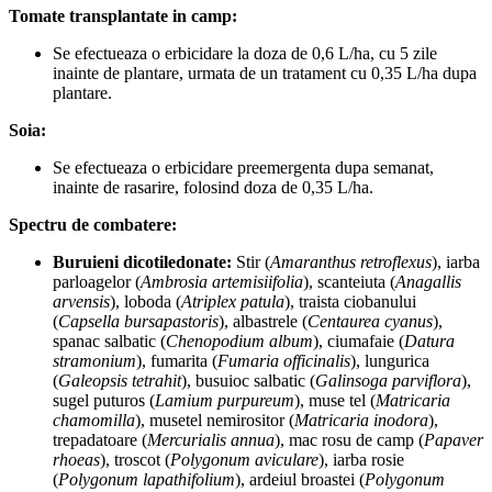
Tomate transplantate in camp:
Se efectueaza o erbicidare la doza de 0,6 L/ha, cu 5 zile
inainte de plantare, urmata de un tratament cu 0,35 L/ha dupa
plantare.
Soia:
Se efectueaza o erbicidare preemergenta dupa semanat,
inainte de rasarire, folosind doza de 0,35 L/ha.
Spectru de combatere:
Buruieni dicotiledonate:
Stir (
Amaranthus retroflexus
), iarba
parloagelor (
Ambrosia artemisiifolia
), scanteiuta (
Anagallis
arvensis
), loboda (
Atriplex patula
), traista ciobanului
(
Capsella bursapastoris
), albastrele (
Centaurea cyanus
),
spanac salbatic (
Chenopodium album
), ciumafaie (
Datura
stramonium
), fumarita (
Fumaria officinalis
), lungurica
(
Galeopsis tetrahit
), busuioc salbatic (
Galinsoga parviflora
),
sugel puturos (
Lamium purpureum
), muse tel (
Matricaria
chamomilla
), musetel nemirositor (
Matricaria inodora
),
trepadatoare (
Mercurialis annua
), mac rosu de camp (
Papaver
rhoeas
), troscot (
Polygonum aviculare
), iarba rosie
(
Polygonum lapathifolium
), ardeiul broastei (
Polygonum