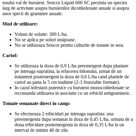
noului val de buruieni. Sencor Liquid 600 SC prezinta un spectru
larg de activitate asupra buruienilor dicotiledonate anuale si asupra
unor specii de graminee anuale.
Mod de utilizare:
Volum de solutie: 300 L/ha.
Nu se aplica pe soluri nisipoase.
Nu se utilizeaza Sencor pentru culturile de tomate in sera.
Cartof:
Se utilizeaza la doza de 0,9 L/ha preemergent dupa plantare
pe intreaga suprafata, la refacerea bilonului, urmat de un
tratament postemergent la doza de 0,6 L/ha cand plantele de
cartof au pana la 5 cm inaltime (2-3 frunzulite formate).
In cazul infestarii puternice cu buruieni monocotiledonate se
recomanda utilizarea in asociatie cu un erbicid antigramineic.
Tomate semanate direct in camp:
Se efectueaza 2 erbicidari pe intreaga suprafata: una
preemergenta dupa semanat in doza de 0,45 L/ha, urmata de a
doua erbicidare postemergenta in doza de 0,35 L/ha la un
interval de minim 40 de zile.