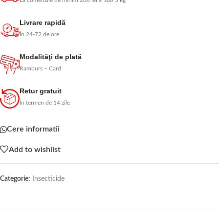
La comenzile de minim 200 lei și sub 5 kg
Livrare rapidă
În 24-72 de ore
Modalităţi de plată
Ramburs – Card
Retur gratuit
În termen de 14 zile
Cere informatii
Add to wishlist
Categorie:
Insecticide