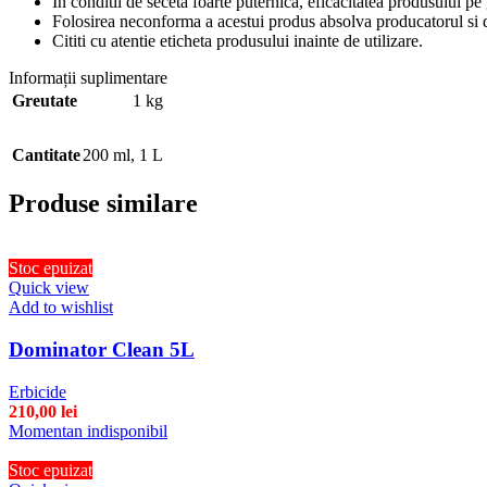
In conditii de seceta foarte puternica, eficacitatea produsului pe
Folosirea neconforma a acestui produs absolva producatorul si di
Cititi cu atentie eticheta produsului inainte de utilizare.
Informații suplimentare
Greutate
1 kg
Cantitate
200 ml
,
1 L
Produse similare
Stoc epuizat
Quick view
Add to wishlist
Dominator Clean 5L
Erbicide
210,00
lei
Momentan indisponibil
Stoc epuizat