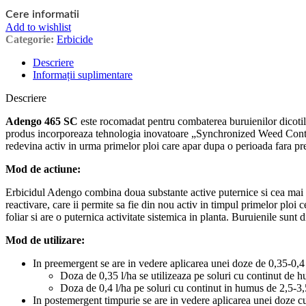
Cere informatii
Add to wishlist
Categorie:
Erbicide
Descriere
Informații suplimentare
Descriere
Adengo 465 SC
este rocomadat pentru combaterea buruienilor dicotil
produs incorporeaza tehnologia inovatoare „Synchronized Weed Control”
redevina activ in urma primelor ploi care apar dupa o perioada fara prec
Mod de actiune:
Erbicidul Adengo combina doua substante active puternice si cea mai no
reactivare, care ii permite sa fie din nou activ in timpul primelor ploi 
foliar si are o puternica activitate sistemica in planta. Buruienile sunt 
Mod de utilizare:
In preemergent se are in vedere aplicarea unei doze de 0,35-0,4 
Doza de 0,35 l/ha se utilizeaza pe soluri cu continut de 
Doza de 0,4 l/ha pe soluri cu continut in humus de 2,5-3,
In postemergent timpurie se are in vedere aplicarea unei doze cu