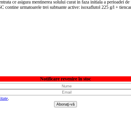
a ce asigura mentinerea solului curat in faza initiala a perioadei de v
tine urmatoarele trei subtsante active: isoxaflutol 225 g/l + tiencarb
Notificare revenire în stoc
itate
.