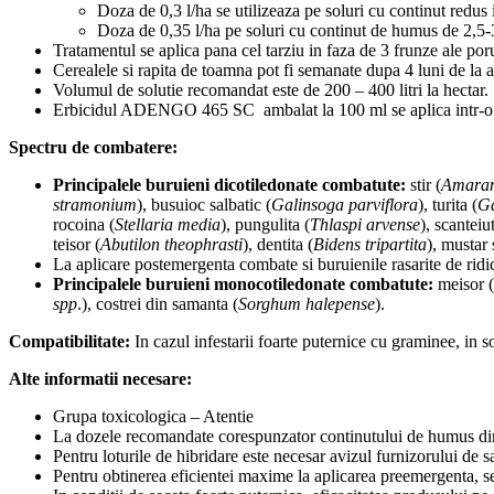
Doza de 0,3 l/ha se utilizeaza pe soluri cu continut redus 
Doza de 0,35 l/ha pe soluri cu continut de humus de 2,5-3
Tratamentul se aplica pana cel tarziu in faza de 3 frunze ale por
Cerealele si rapita de toamna pot fi semanate dupa 4 luni de la 
Volumul de solutie recomandat este de 200 – 400 litri la hectar.
Erbicidul ADENGO 465 SC ambalat la 100 ml se aplica intr-o c
Spectru de combatere:
Principalele buruieni dicotiledonate combatute:
stir (
Amaran
stramonium
), busuioc salbatic (
Galinsoga parviflora
), turita (
Ga
rocoina (
Stellaria media
), pungulita (
Thlaspi arvense
), scanteiu
teisor (
Abutilon theophrasti
), dentita (
Bidens tripartita
), mustar 
La aplicare postemergenta combate si buruienile rasarite de ridic
Principalele buruieni monocotiledonate combatute:
meisor (
spp
.), costrei din samanta (
Sorghum halepense
).
Compatibilitate:
In cazul infestarii foarte puternice cu graminee, in s
Alte informatii necesare:
Grupa toxicologica – Atentie
La dozele recomandate corespunzator continutului de humus din s
Pentru loturile de hibridare este necesar avizul furnizorului de 
Pentru obtinerea eficientei maxime la aplicarea preemergenta, se