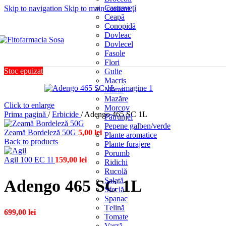
Castraveți
Skip to navigation
Skip to main content
Ceapă
Conopidă
Dovleac
Dovlecel
Fasole
Flori
Stoc epuizat
Gulie
Macriș
Mărar
Mazăre
Click to enlarge
Morcov
Prima pagină
/
Erbicide
/
Adengo 465 SC 1L
Pătrunjel
Pepene galben/verde
Zeamă Bordeleză 50G
5,00
lei
Plante aromatice
Back to products
Plante furajere
Porumb
Agil 100 EC 1l
159,00
lei
Ridichi
Rucolă
Salată
Adengo 465 SC 1L
Sfeclă
Spanac
Țelină
699,00
lei
Tomate
Varză