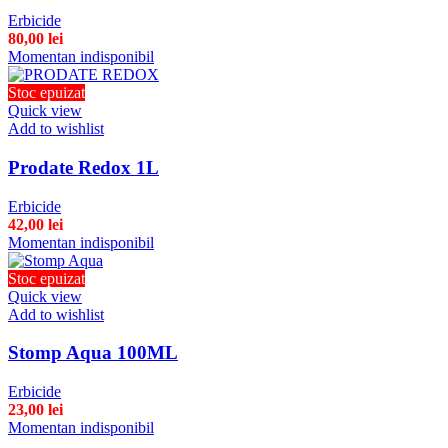
Erbicide
80,00
lei
Momentan indisponibil
Stoc epuizat
Quick view
Add to wishlist
Prodate Redox 1L
Erbicide
42,00
lei
Momentan indisponibil
Stoc epuizat
Quick view
Add to wishlist
Stomp Aqua 100ML
Erbicide
23,00
lei
Momentan indisponibil