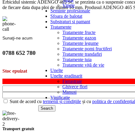
Erbicidul sistemic ADENGO 465 SC se prezinta ca o suspensie concentrat
Vinete
de fiecare data dupa ploi de minim 10 mm. Produsul ADENGO 465 SC con
Seminte profesionale
Sfoara de balotat
Substraturi si pamant
Tratamente
Tratamente fructe
Tratamente gazon
Sunaţi-ne acum
Tratamente legume
Tratamente pomi fructiferi
0788 652 780
Tratamente trandafiri
Tratamente tuia
Tratamente viță de vie
Unelte
Stoc epuizat
Unelte gradinarit
Fierastraie
Ghivece flori
Manusi
Vinificatie
Sunt de acord cu
termenii și condițiile
și cu
politica de confidențial
Search
Transport gratuit