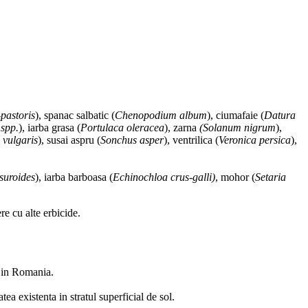
pastoris
), spanac salbatic (
Chenopodium album
), ciumafaie (
Datura
spp.
), iarba grasa (
Portulaca oleracea
), zarna
(Solanum nigrum
),
 vulgaris
), susai aspru (
Sonchus asper
), ventrilica (
Veronica persica
),
suroides
), iarba barboasa (
Echinochloa crus-galli)
, mohor (
Setaria
re cu alte erbicide.
t in Romania.
a existenta in stratul superficial de sol.