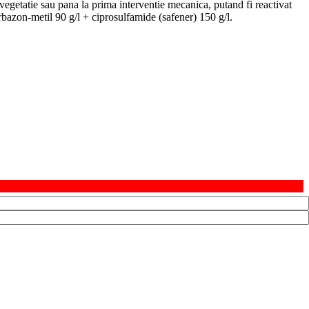
egetatie sau pana la prima interventie mecanica, putand fi reactivat
azon-metil 90 g/l + ciprosulfamide (safener) 150 g/l.