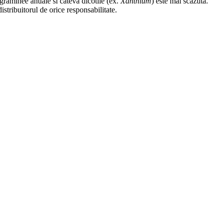
 graminee anuale si cateva dicotile (ex.
Xanthium
) este mai scazuta.
stribuitorul de orice responsabilitate.