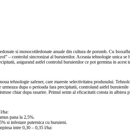
edonate si monocotiledonate anuale din cultura de porumb. Cu Isoxafluto
 – controlul sincronizat al buruienilor. Aceasta tehnologie unica se ba
ipitatii, asigurand astfel controlul buruienilor ce pot germina in acest in
ua tehnologie safener, care mareste selectivitatea produsului. Tehnolog
ce urmeaza dupa o perioada fara precipitatii, controland astfel buruienile
distruse chiar dupa rasarire. Primul semn al eficacitatii consta in albirea 
l/ha:
humus pana la 2,5%.
5% si infestare puternica cu buruieni.
rpinsa intre 0,30 – 0,35 l/ha: