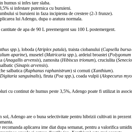
in humus si infes tare slaba.
,5% si infestare puternica cu buruieni.
umbului si buruieni in faza incipienta de crestere (2-3 frunze).
aplicarea lui Adengo, dupa o aratura normala.
antitate de apa de 90 L preemergent sau 100 L postemergent.
thus spp.
), loboda (
Atriplex patula
), traista ciobanului (
Capsella bursa-
lium aparine
), musetel (
Matricaria spp
.), ardeiul broastei (
Polygonum 
ta (
Anagallis arvensis
), zamosita (
Hibiscus trionum
), cruciulita (
Senecio
salbatic (
Sinapis arvensis
).
he salbatica (
Raphanus raphanistrum
) si cornuti (
Xanthium
).
Digitaria sanguinalis
), firuta (
Poa spp
.), coada vulpii (
Alopecurus myo
oluri cu continut de humus peste 3,5%, Adengo poate fi utilizat in asocie
ol, Adengo are o buna selectivitate pentru hibrizii cultivati in prezen
samanta.
 recomanda aplicarea ime diat dupa semanat, pentru a valorifica umiditate