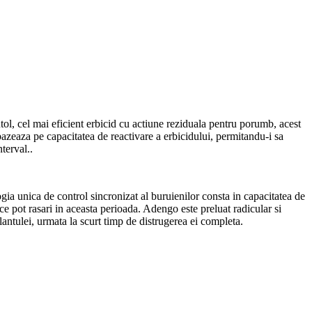
l, cel mai eficient erbicid cu actiune reziduala pentru porumb, acest
zeaza pe capacitatea de reactivare a erbicidului, permitandu-i sa
terval..
ia unica de control sincronizat al buruienilor consta in capacitatea de
 ce pot rasari in aceasta perioada. Adengo este preluat radicular si
plantulei, urmata la scurt timp de distrugerea ei completa.