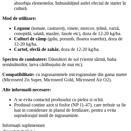
absorbţia elementelor, îmbunătățind astfel efectul de starter în
cultură.
Mod de utilizare:
Legume
(tomate, castraveți, vinete, morcov, țelină, varză,
conopidă, salată, mazăre, fasole etc), doza de 12-20 kg/ha.
Culturi de câmp
(grâu, porumb, floarea soarelui), doza de
12-20 kg/ha.
Cartof, sfeclă de zahăr,
doza de 12-20 kg/ha.
Spectru de combatere:
Dăunători de sol (viermi sârmă, buha
semănăturilor, larva cărăbușului de mai etc).
Compatibilitate:
cu ingrasamintele microgranulate din gama starter
(Microseed Zn Super, Microseed Gold, Microseed Air O2).
Alte informatii necesare:
A se evita contactul produsului cu pielea si ochii.
Produsul contine azot si fosfor (NP 11-47), care trebuie sa fie
luat in considerare in planul de fertilizare, pentru a evita
supradozajul inutil de ingrasaminte.
Informații suplimentare