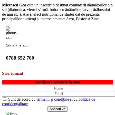
Microsed Geo
este un insecticid destinat combaterii dăunătorilor din
sol (diabrotica, viermi sârmă, buha semănăturilor, larva cărăbușului
de mai etc.). Are şi efect nutriţional de starter dat de prezenta
principalilor nutrienţi şi microelemente: Azot, Fosfor si Zinc.
Sunaţi-ne acum
0788 652 780
Stoc epuizat
Notificare revenire în stoc
Sunt de acord cu
termenii și condițiile
și cu
politica de
confidențialitate
.