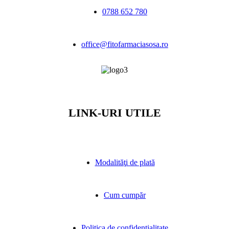
0788 652 780
office@fitofarmaciasosa.ro
LINK-URI UTILE
Modalităţi de plată
Cum cumpăr
Politica de confidenţialitate