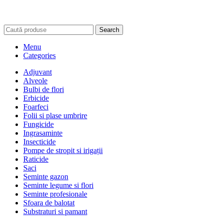
Search
Menu
Categories
Adjuvant
Alveole
Bulbi de flori
Erbicide
Foarfeci
Folii si plase umbrire
Fungicide
Ingrasaminte
Insecticide
Pompe de stropit si irigații
Raticide
Saci
Seminte gazon
Seminte legume si flori
Seminte profesionale
Sfoara de balotat
Substraturi si pamant