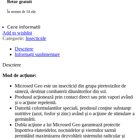
Retur gratuit
În termen de 14 zile
Cere informatii
Add to wishlist
Categorie:
Insecticide
Descriere
Informații suplimentare
Descriere
Mod de acțiune
:
Microsed Geo este un insecticid din grupa piretroizilor de
sinteză, destinat combaterii dăunătorilor din sol.
Produsul acţionează prin contact direct sau prin vapori având
și o acţiune repelentă.
Datorită coformulantilor speciali, produsul conţine substanţe
nutritive (azot, fosfor și zinc) având și o acţiune de stimulare a
germinării.
Dubla acţiune a lui Microsed Geo garantează protectie
împotriva elateridelor, noctuidelor şi viermilor sarmă
permițând maximizarea dezvoltării sistemului radicular şi