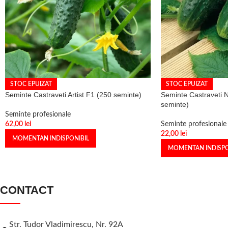
STOC EPUIZAT
STOC EPUIZAT
Seminte Castraveti Artist F1 (250 seminte)
Seminte Castraveti 
seminte)
Seminte profesionale
62,00
lei
Seminte profesionale
22,00
lei
MOMENTAN INDISPONIBIL
MOMENTAN INDISPO
CONTACT
Str. Tudor Vladimirescu, Nr. 92A