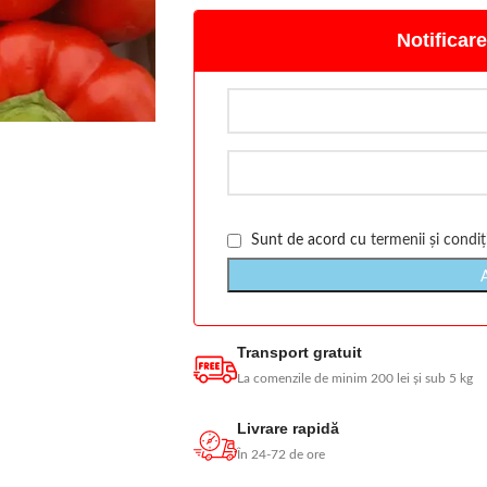
Notificare
Sunt de acord cu
termenii și condiți
Transport gratuit
La comenzile de minim 200 lei și sub 5 kg
Livrare rapidă
În 24-72 de ore