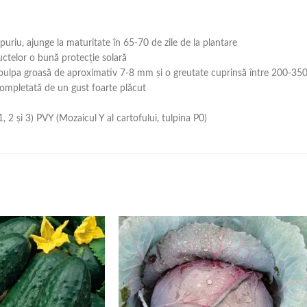
puriu, ajunge la maturitate în 65-70 de zile de la plantare
uctelor o bună protecție solară
 pulpa groasă de aproximativ 7-8 mm și o greutate cuprinsă între 200-350
 completată de un gust foarte plăcut
2 și 3) PVY (Mozaicul Y al cartofului, tulpina P0)