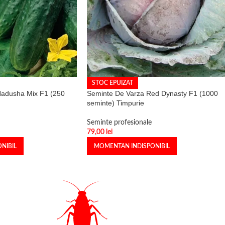
STOC EPUIZAT
Nadusha Mix F1 (250
Seminte De Varza Red Dynasty F1 (1000
seminte) Timpurie
Seminte profesionale
79,00
lei
NIBIL
MOMENTAN INDISPONIBIL