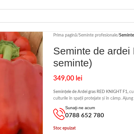
Prima pagină
/
Seminte profesionale
/
Seminte
Seminte de ardei
seminte)
349,00
lei
Semințele de Ardei gras RED KNIGHT F1,
cu
culturile în spații protejate și în câmp. Ajung
Sunaţi-ne acum
0788 652 780
Stoc epuizat