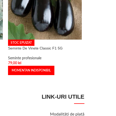
STOC EPUIZAT
STOC EPUIZAT
Seminte De Vinete Classic F1 5G
Seminte Porumb 
(5000 seminte) S
Seminte profesionale
79,00
lei
Seminte profesion
230,00
lei
MOMENTAN INDISPONIBIL
MOMENTAN INDI
LINK-URI UTILE
Modalităţi de plată