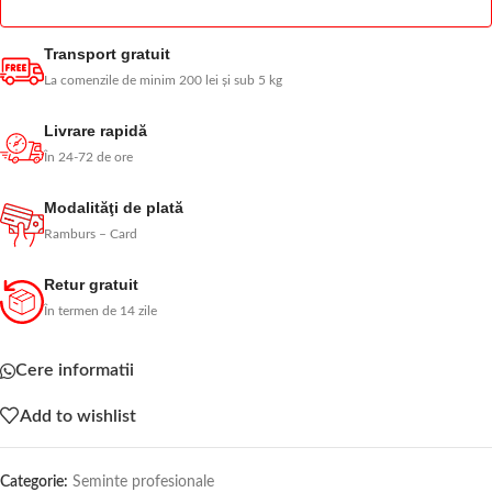
Transport gratuit
La comenzile de minim 200 lei și sub 5 kg
Livrare rapidă
În 24-72 de ore
Modalităţi de plată
Ramburs – Card
Retur gratuit
În termen de 14 zile
Cere informatii
Add to wishlist
Categorie:
Seminte profesionale