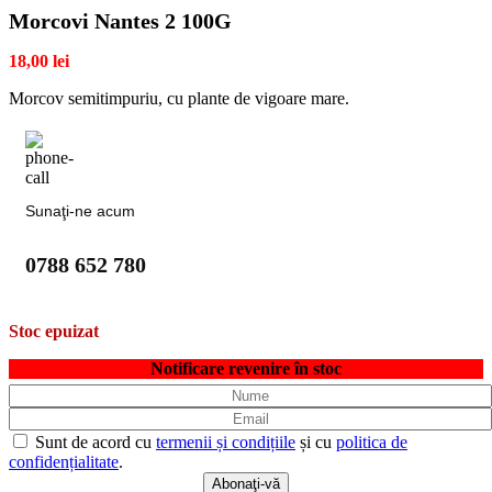
Morcovi Nantes 2 100G
18,00
lei
Morcov semitimpuriu, cu plante de vigoare mare.
Sunaţi-ne acum
0788 652 780
Stoc epuizat
Notificare revenire în stoc
Sunt de acord cu
termenii și condițiile
și cu
politica de
confidențialitate
.