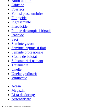
Bulbi de flori
Erbicide
Foarfeci
Folii si plase umbrire
Fungicide
Ingrasaminte
Insecticide
Pompe de stropit si irigații
Raticide
Saci
Seminte gazon
Seminte legume si flori
Seminte profesionale
Sfoara de balotat
Substraturi si pamant
Tratamente
Unelte
Unelte gradinarit
Vinificatie
Acasă
Magazin
Lista de dorințe
Autentificare