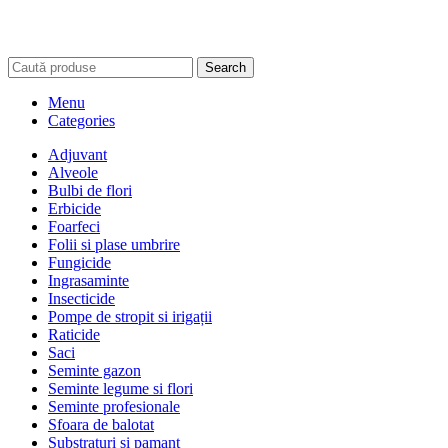
Search
Menu
Categories
Adjuvant
Alveole
Bulbi de flori
Erbicide
Foarfeci
Folii si plase umbrire
Fungicide
Ingrasaminte
Insecticide
Pompe de stropit si irigații
Raticide
Saci
Seminte gazon
Seminte legume si flori
Seminte profesionale
Sfoara de balotat
Substraturi si pamant