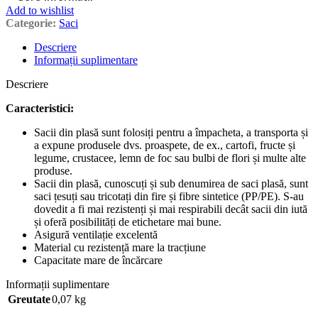
Add to wishlist
Categorie:
Saci
Descriere
Informații suplimentare
Descriere
Caracteristici:
Sacii din plasă sunt folosiți pentru a împacheta, a transporta și
a expune produsele dvs. proaspete, de ex., cartofi, fructe și
legume, crustacee, lemn de foc sau bulbi de flori și multe alte
produse.
Sacii din plasă, cunoscuți și sub denumirea de saci plasă, sunt
saci țesuți sau tricotați din fire și fibre sintetice (PP/PE). S-au
dovedit a fi mai rezistenți și mai respirabili decât sacii din iută
și oferă posibilități de etichetare mai bune.
Asigură ventilație excelentă
Material cu rezistență mare la tracțiune
Capacitate mare de încărcare
Informații suplimentare
Greutate
0,07 kg