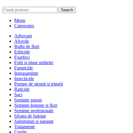
Search
Menu
Categories
Adjuvant
Alveole
Bulbi de flori
Erbicide
Foarfeci
Folii si plase umbrire
Fungicide
Ingrasaminte
Insecticide
Pompe de stropit si irigații
Raticide
Saci
Seminte gazon
Seminte legume si flori
Seminte profesionale
Sfoara de balotat
Substraturi si pamant
Tratamente
Unelte