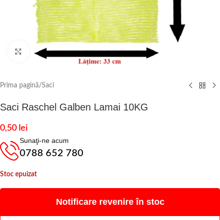
Click to enlarge
Prima pagină
/
Saci
Saci Raschel Galben Lamai 10KG
0,50
lei
Sunaţi-ne acum
0788 652 780
Stoc epuizat
Notificare revenire în stoc