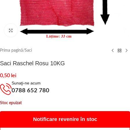
Click to enlarge
Prima pagină
/
Saci
Saci Raschel Rosu 10KG
0,50
lei
Sunaţi-ne acum
0788 652 780
Stoc epuizat
Notificare revenire în stoc