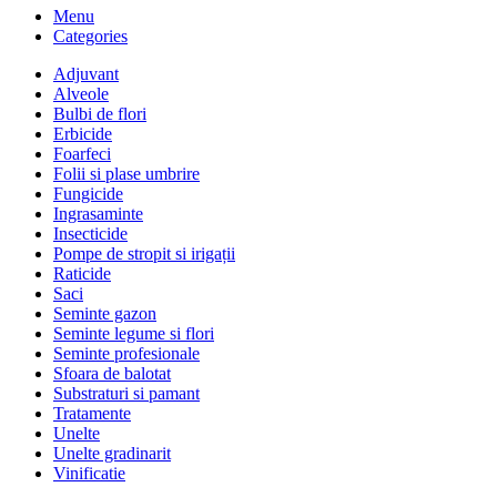
Menu
Categories
Adjuvant
Alveole
Bulbi de flori
Erbicide
Foarfeci
Folii si plase umbrire
Fungicide
Ingrasaminte
Insecticide
Pompe de stropit si irigații
Raticide
Saci
Seminte gazon
Seminte legume si flori
Seminte profesionale
Sfoara de balotat
Substraturi si pamant
Tratamente
Unelte
Unelte gradinarit
Vinificatie