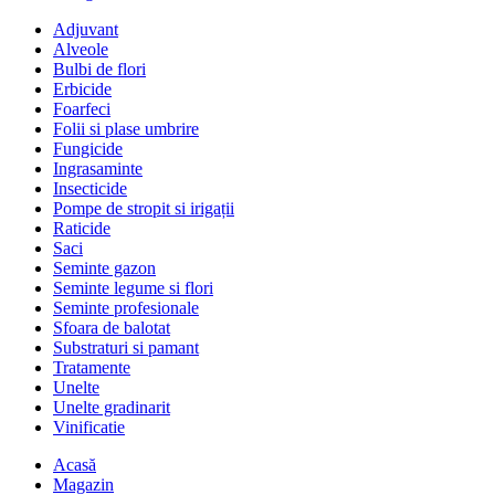
Adjuvant
Alveole
Bulbi de flori
Erbicide
Foarfeci
Folii si plase umbrire
Fungicide
Ingrasaminte
Insecticide
Pompe de stropit si irigații
Raticide
Saci
Seminte gazon
Seminte legume si flori
Seminte profesionale
Sfoara de balotat
Substraturi si pamant
Tratamente
Unelte
Unelte gradinarit
Vinificatie
Acasă
Magazin