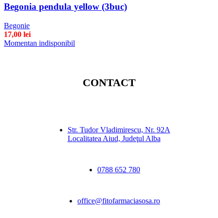
Begonia pendula yellow (3buc)
Begonie
17,00
lei
Momentan indisponibil
CONTACT
Str. Tudor Vladimirescu, Nr. 92A
Localitatea Aiud, Judeţul Alba
0788 652 780
office@fitofarmaciasosa.ro