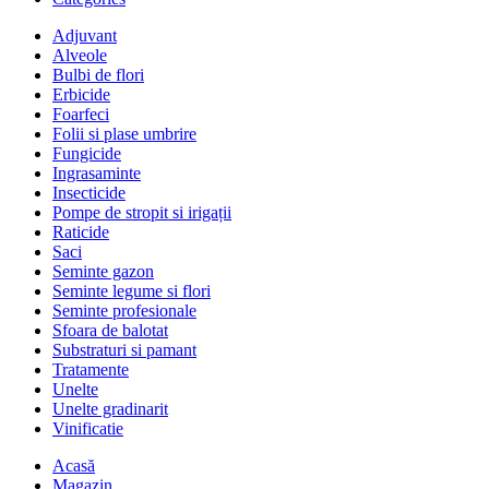
Adjuvant
Alveole
Bulbi de flori
Erbicide
Foarfeci
Folii si plase umbrire
Fungicide
Ingrasaminte
Insecticide
Pompe de stropit si irigații
Raticide
Saci
Seminte gazon
Seminte legume si flori
Seminte profesionale
Sfoara de balotat
Substraturi si pamant
Tratamente
Unelte
Unelte gradinarit
Vinificatie
Acasă
Magazin