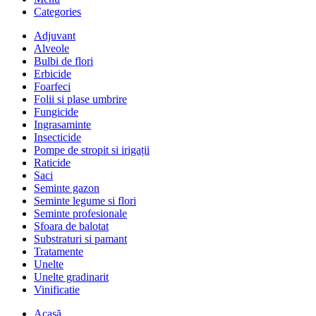
Categories
Adjuvant
Alveole
Bulbi de flori
Erbicide
Foarfeci
Folii si plase umbrire
Fungicide
Ingrasaminte
Insecticide
Pompe de stropit si irigații
Raticide
Saci
Seminte gazon
Seminte legume si flori
Seminte profesionale
Sfoara de balotat
Substraturi si pamant
Tratamente
Unelte
Unelte gradinarit
Vinificatie
Acasă