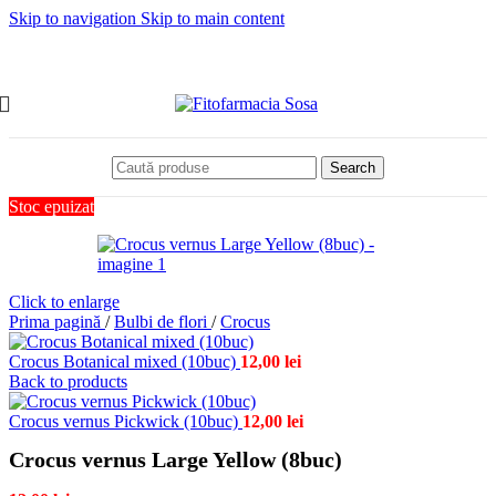
Skip to navigation
Skip to main content
Search
Stoc epuizat
Click to enlarge
Prima pagină
/
Bulbi de flori
/
Crocus
Crocus Botanical mixed (10buc)
12,00
lei
Back to products
Crocus vernus Pickwick (10buc)
12,00
lei
Crocus vernus Large Yellow (8buc)