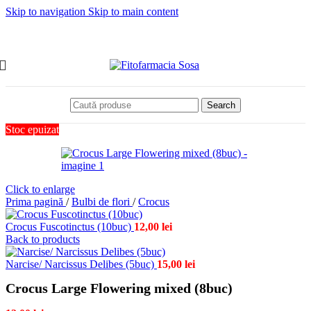
Skip to navigation
Skip to main content
Search
Stoc epuizat
Click to enlarge
Prima pagină
/
Bulbi de flori
/
Crocus
Crocus Fuscotinctus (10buc)
12,00
lei
Back to products
Narcise/ Narcissus Delibes (5buc)
15,00
lei
Crocus Large Flowering mixed (8buc)