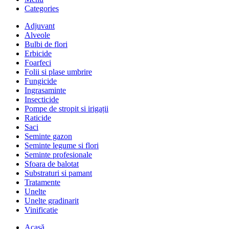
Categories
Adjuvant
Alveole
Bulbi de flori
Erbicide
Foarfeci
Folii si plase umbrire
Fungicide
Ingrasaminte
Insecticide
Pompe de stropit si irigații
Raticide
Saci
Seminte gazon
Seminte legume si flori
Seminte profesionale
Sfoara de balotat
Substraturi si pamant
Tratamente
Unelte
Unelte gradinarit
Vinificatie
Acasă