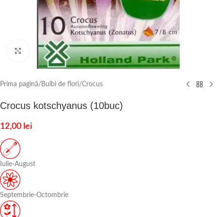
Click to enlarge
Prima pagină
/
Bulbi de flori
/
Crocus
Crocus kotschyanus (10buc)
12,00
lei
Iulie-August
Septembrie-Octombrie