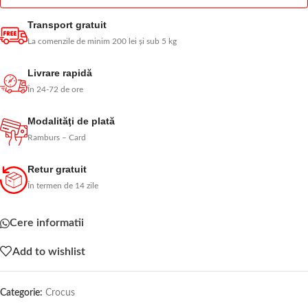
Transport gratuit
La comenzile de minim 200 lei și sub 5 kg
Livrare rapidă
În 24-72 de ore
Modalităţi de plată
Ramburs – Card
Retur gratuit
În termen de 14 zile
Cere informatii
Add to wishlist
Categorie:
Crocus