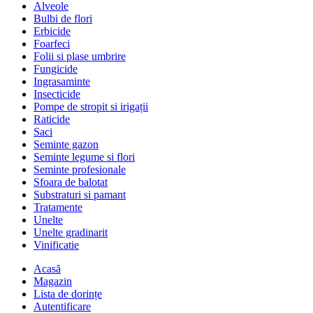
Alveole
Bulbi de flori
Erbicide
Foarfeci
Folii si plase umbrire
Fungicide
Ingrasaminte
Insecticide
Pompe de stropit si irigații
Raticide
Saci
Seminte gazon
Seminte legume si flori
Seminte profesionale
Sfoara de balotat
Substraturi si pamant
Tratamente
Unelte
Unelte gradinarit
Vinificatie
Acasă
Magazin
Lista de dorințe
Autentificare