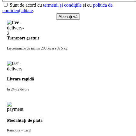
Sunt de acord cu
termenii și condițiile
și cu
politica de
confidențialitate
.
Transport gratuit
La comenzile de minim 200 lei și sub 5 kg
Livrare rapidă
În 24-72 de ore
Modalităţi de plată
Ramburs – Card